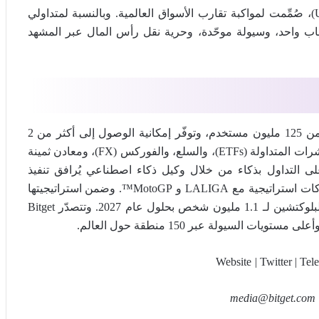
ويُرسّخ هذا الإطلاق رؤية Bitget بوصفها بورصةً شاملة (UEX)، صُمِّمت لمواكبة تقارب الأسواق العالمية. وبالنسبة لمتداولي
حساب واحد، وسيولة موحّدة، وحرية نقل رأس المال عبر المشهد
Bitget تُعد أكبر بورصة عالمية شاملة (UEX)، إذ تخدم أكثر من 125 مليون مستخدم، وتوفّر إمكانية الوصول إلى أكثر من 2
مليون رمز مشفّر، وأكثر من 100 سهم مُرمَّز، وصناديق المؤشرات المتداولة (ETFs)، والسلع، والفوركس (FX)، ومعادن ثمينة
ى التداول بذكاء من خلال وكيل ذكاء اصطناعي يُرافق تنفيذ
الصفقات. كما تقود Bitget اعتماد العملات المشفّرة عبر شراكات استراتيجية مع LALIGA و MotoGP™. وضمن استراتيجيتها
ذات الأثر العالمي، تعاونت Bitget مع UNICEF لدعم تعليم البلوكتشين لـ 1.1 مليون شخص بحلول عام 2027. وتتصدّر Bitget
|
Twitter | Tel
media@bitget.com