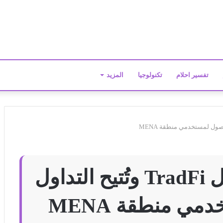
تفسير احلام
تكنولوجيا
المزيد
Bitget تتوسّع إلى مجال TradFi وتُتيح التداول
ي منطقة MENA