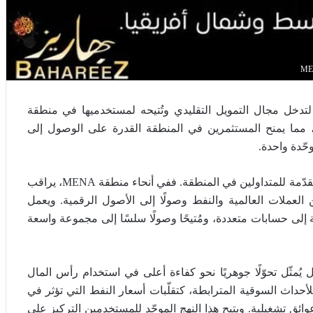
بر بورصة عالمية شاملة (UEX)، منصّتها لتدخل مجال التمويل التقليدي وتُتيحه لمستخدميها في منطقة
أصول، مما يمنح المستثمرين في المنطقة القدرة على الوصول إلى
حّدة واحدة.
ويأتي هذا التطوّر استجابةً مباشرة للسلوكيات الاستثمارية المتقدّمة للمتداولين في المنطقة. ففي أنحاء منطقة MENA، يراقب
العملات العالمية والنفط وصولًا إلى الأصول الرقمية. ويعمل
، مُلغيًا الحاجة إلى حسابات متعددة، ومُتيحًا وصولًا سلسًا إلى مجموعة واسعة
مثّل تحوّلًا جوهريًا نحو كفاءة أعلى في استخدام رأس المال
للأحداث السوقية المترابطة، كتقلّبات أسعار النفط التي تؤثر في
ئق تشغيلية. ويتيح هذا النهج الموحّد للمستخدمين التركيز على