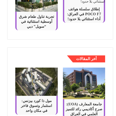
إطلاق سلسلة هواتف
POCO F7 في العراق:
تجربة تناول طعام شرق
أداء استثنائي بلا حدود!
أوسطية استثنائية في
“سويل” دبي
أخر المقالات
مول ذا كورد بيزنس:
جامعة المعارف (UOA):
استثمار وتسوق فاخر
صرح أكاديمي رائد للتميز
في مكان واحد
العلمي في العراق