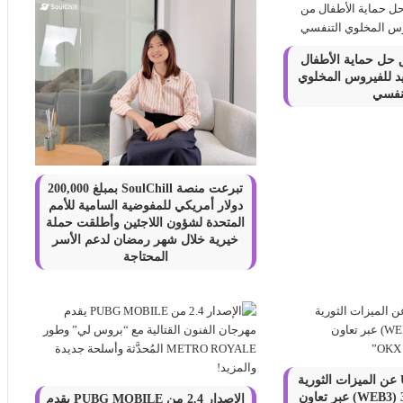
ق حل حماية الأطفال
يد للفيروس المخلوي
تنفسي
تبرعت منصة SoulChill بمبلغ 200,000
دولار أمريكي للمفوضية السامية للأمم
المتحدة لشؤون اللاجئين وأطلقت حملة
خيرية خلال شهر رمضان لدعم الأسر
المحتاجة
“تكشف UXLink عن الميزات الثورية
لمحفظة ويب 3.0 (WEB3) عبر تعاون
الإصدار 2.4 من PUBG MOBILE يقدم