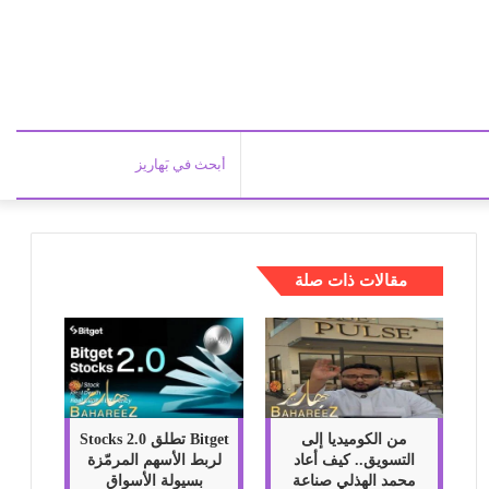
أبحث
في
مقالات ذات صلة
بَهاري
من الكوميديا إلى
Bitget تطلق Stocks 2.0
التسويق.. كيف أعاد
لربط الأسهم المرمّزة
محمد الهذلي صناعة
بسيولة الأسواق