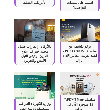
اسمه على منصات
الأمريكية الفعلية
التواصل؟
بوكو تكشف عن
بالأرقام.. إنجازات فضل
سلسلةPOCO X8 Pro ،
محمد خير في علاج
لتعيد تعريف معايير الأداء
العيون بولايتي النيل
الرائد
الأبيض والجزيرة
سلسلة REDMI Note
وزارة الكهرباء العراقية
15 متوفرة الآن في
تستضيف ورشة عمل
العراق