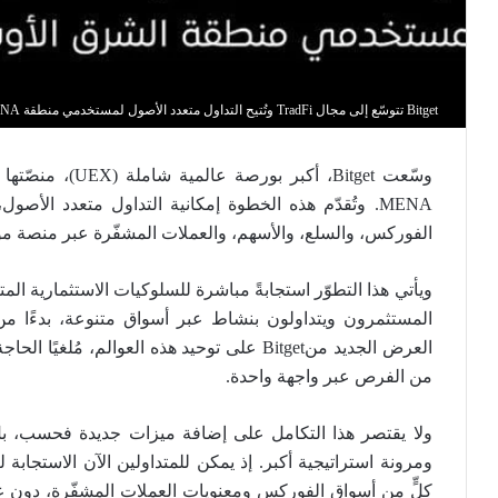
Bitget تتوسّع إلى مجال TradFi وتُتيح التداول متعدد الأصول لمستخدمي منطقة MENA
وسّعت Bitget، أك
MENA. وتُقدّم هذه الخطوة إمكانية التداول متعدد ال
الفوركس، والسلع، والأسهم، والعملات المشفّرة عبر منصة مو
المستثمرون ويتداولون بنشاط عبر أسواق متنوعة، بدءًا من 
العرض الجديد منBitget على توحيد هذه العوالم
من الفرص عبر واجهة واحدة.
ولا يقتصر هذا التكامل على إضافة ميزات جديدة فحسب، بل يُ
ومرونة استراتيجية أكبر. إذ يمكن للمتداولين الآن الاستجابة 
كلٍّ من أسواق الفوركس ومعنويات العملات المشفّرة، دون عوا