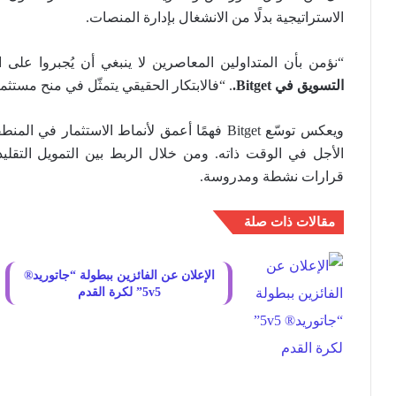
الاستراتيجية بدلًا من الانشغال بإدارة المنصات.
“نؤمن بأن المتداولين المعاصرين لا ينبغي أن يُجبروا على 
التسويق في
Bitget
.
. “فالابتكار الحقيقي يتمثّل في منح مستث
ويعكس توسّع Bitget فهمًا أعمق لأنماط الاستثم
الأجل في الوقت ذاته. ومن خلال الربط بين التمويل التقل
قرارات نشطة ومدروسة.
مقالات ذات صلة
الإعلان عن الفائزين ببطولة “جاتوريد®
5v5” لكرة القدم