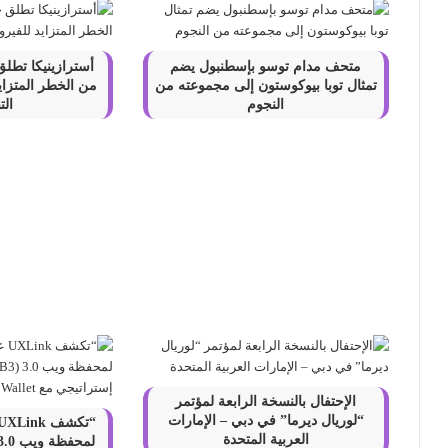
متخصصون في التنظيف ومكافحة الحشرات: ركن كلين
متحف مدام توسو بإسطنبول يضم
أسترازينيكا تطل
تمثال توبا بيوكوستون إلى مجموعته من
من الخطر المتزا
النجوم
ال
قيادة أحلامك: انطلاق القمة العالمية لوكلاء دونغ فينغ 2023
انواع الشركات في السعودية: دليل شامل
ما هو أفضل هاتف ذكي للتصوير الفوتوغرافي في عام 2025؟
الإحتفال بالنسخة الرابعة لمؤتمر
“لوريال ديرما” في دبي – الإمارات
العربية المتحدة