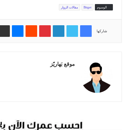
الوسوم
Bitget
مقالات الزوار
فيسبوك
تويتر
لينكدإن
بينتيريست
‏Reddit
ماسنجر
شاركها
موقع بَهاريّز
م
و
ق
ع
ا
ل
و
أقرأ
ي