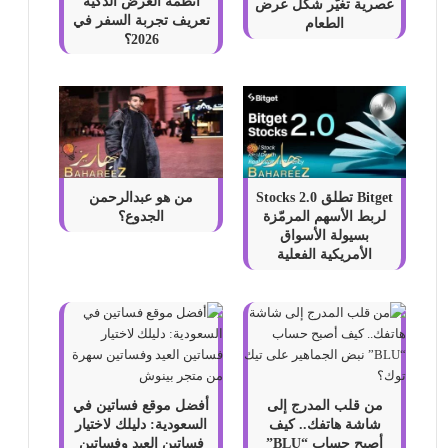
أنظمة العرض الذكية
عصرية تغيّر شكل عرض
تعريف تجربة السفر في
الطعام
2026؟
Bitget تطلق Stocks 2.0
من هو عبدالرحمن
لربط الأسهم المرمّزة
الجدوع؟
بسيولة الأسواق
الأمريكية الفعلية
من قلب المدرج إلى
أفضل موقع فساتين في
شاشة هاتفك.. كيف
السعودية: دليلك لاختيار
أصبح حساب “BLU”
فساتين العيد وفساتين