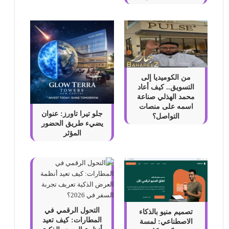
من الكوميديا إلى
التسويق.. كيف أعاد
محمد الهذلي صناعة
اسمه على منصات
جلو تيرا تاورز: عنوان
التواصل؟
يضيء طريق الحضور
المؤثر
التحول الرقمي في
تصميم منيو بالذكاء
المطارات: كيف تعيد
الاصطناعي: لمسة