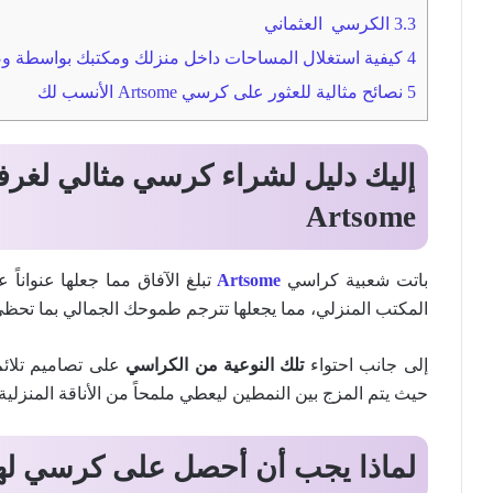
3.3
الكرسي العثماني
4
كيفية استغلال المساحات داخل منزلك ومكتبك بواسطة وضعية كرسي tsome
5
نصائح مثالية للعثور على كرسي Artsome الأنسب لك
إليك دليل لشراء كرسي مثالي لغرف
Artsome
باتت شعبية كراسي
Artsome
تبلغ الآفاق مما جعلها عنواناً 
المكتب المنزلي، مما يجعلها تترجم طموحك الجمالي بما تحظى
إلى جانب احتواء
تلك النوعية من الكراسي
على تصاميم تلائم
حيث يتم المزج بين النمطين ليعطي ملمحاً من الأناقة المنزلية 
لماذا يجب أن أحصل على كرسي ل