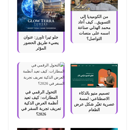
من الكوميديا إلى
التسويق.. كيف أعاد
محمد الهذلي صناعة
اسمه على منصات
جلو تيرا تاورز: عنوان
التواصل؟
يضيء طريق الحضور
المؤثر
التحول الرقمي في
تصميم منيو بالذكاء
المطارات: كيف تعيد
الاصطناعي: لمسة
أنظمة العرض الذكية
عصرية تغيّر شكل عرض
تعريف تجربة السفر في
الطعام
2026؟