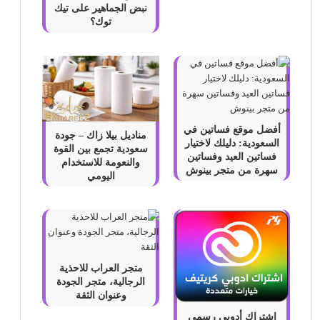
نبض الجماهير على تيك
توك؟
أفضل موقع فساتين في
مناديل بيلا زاك – جودة
السعودية: دليلك لاختيار
سعودية تجمع بين القوة
فساتين العيد وفساتين
والنعومة للاستخدام
سهرة من متجر بينوش
اليومي
متجر العراب للاحذية
الرجالية، متجر الجودة
وعنوان الثقة
اشتراك أدوبي رسمي