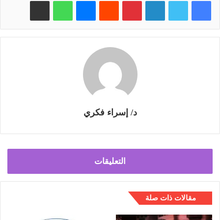
فيسبوك
تويتر
لينكدإن
بينتيريست
‏Reddit
ماسنجر
واتساب
مشاركة عبر البريد
د/ إسراء فكري
التعليقات
مقالات ذات صلة