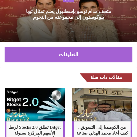
و
متحف مدام توسو بإسطنبول يضم تمثال توبا
ي
بيوكوستون إلى مجموعته من النجوم
ب
التعليقات
مقالات ذات صلة
من الكوميديا إلى التسويق..
Bitget تطلق Stocks 2.0 لربط
كيف أعاد محمد الهذلي صناعة
الأسهم المرمّزة بسيولة