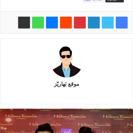
فيسبوك
تويتر
لينكدإن
بينتيريست
‏Reddit
ماسنجر
واتساب
مشاركة عبر البريد
موقع بَهاريّز
م
و
ق
ع
ا
ل
أخبار