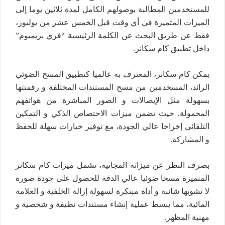
للمستخدمين المطالبة بوصولهم الكامل لمدة ثلاثين يوما إلى
الميزات المتميزة في أي وقت قبل الخمس عشر من يوليوز،
فقط عن طريق البحث عن الكلمة الرئيسية “فري بريميوم”
داخل تطبيق كام سكانر.
يمكن كام سكانر، المعترف به عالميا كتطبيق المسح الضوئي
الرائد، المسخدمين من مسح المستندات المختلفة و رقمنتها
بسهولة مثل الإيصالات و الصور المباشرة من هواتفهم
المحمولة. حيث تضمن ميزات الاحتصاص الذكي و التمكين
التلقائي إخراجا عالي الجودة، مع توفير خيارات سهلة للحفظ
و المشاركة.
بصرف النظر عن ميزاته المجانية، تشمل ميزات كام سكانر
المتميزة مسحا ضوئيا عالي الدقة للحصول على جودة صورة
لا تشوبها شائبة و أداة مبتكرة لسهولة إزالة الخلفية و العلامة
المائية، مما يبسط عملية إنشاء مستندات نظيفة و شخصية و
مهنية المظهر.