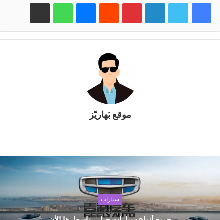
فيسبوك
تويتر
لينكدإن
بينتيريست
‏Reddit
ماسنجر
واتساب
مشاركة عبر البريد
موقع بَهاريّز
م
و
ق
ع
ا
ل
سيارات
و
ي
جميع أنواع سيارات جيلي واسعارها الأن