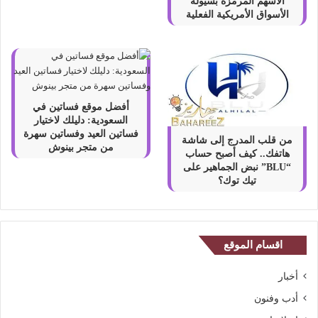
الأسهم المرمّزة بسيولة
الأسواق الأمريكية الفعلية
أفضل موقع فساتين في
السعودية: دليلك لاختيار
فساتين العيد وفساتين سهرة
من قلب المدرج إلى شاشة
من متجر بينوش
هاتفك.. كيف أصبح حساب
“BLU” نبض الجماهير على
تيك توك؟
اقسام الموقع
أخبار
أدب وفنون