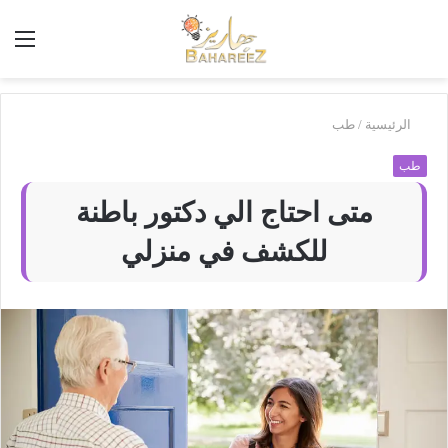
أبحث
الق
في
بَهاريز
الرئيسية
/
طب
طب
متى احتاج الي دكتور باطنة
للكشف في منزلي