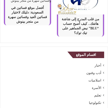
أفضل موقع فساتين في
السعودية: دليلك لاختيار
فساتين العيد وفساتين سهرة
من قلب المدرج إلى شاشة
من متجر بينوش
هاتفك.. كيف أصبح حساب
“BLU” نبض الجماهير على
تيك توك؟
اقسام الموقع
أخبار
أدب وفنون
اسلاميات
الأسرة
تعليم
تكنولوجيا