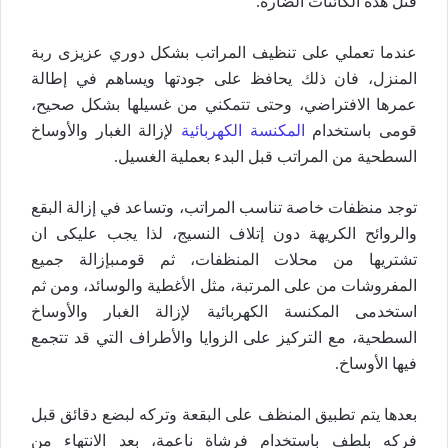
قتل هذه الكائنات الضارة.
عندما تعملي على تنظيف المراتب بشكل دوري عزيزى ربة
المنزل، فان ذلك يحافظ على جودتها ويساهم في إطالة
عمرها الافتراضي، وحتى تتمكني من غسيلها بشكل صحيح،
قومى باستخدام
المكنسة الكهربائية
لإزالة الغبار والأوساخ
السطحية من المراتب قبل البدء بعملية الغسيل.
توجد منظفات خاصة تناسب المراتب، وتساعد في إزالة البقع
والروائح الكريهة دون إتلاف النسيج، لذا يجب عليكى ان
تشتريها من محلات المنظفات، ثم قومىبإزالة جميع
المفروشات من على المرتبة، مثل الأغطية والوسائد، ومن ثم
استخدمى المكنسة الكهربائية لإزالة الغبار والأوساخ
السطحية، مع التركيز على الزوايا والأطراف التي قد تتجمع
فيها الأوساخ.
بعدها يتم تطبيق المنظف على البقعة وتركه لبضع دقائق قبل
فركه بلطف باستخدام فرشاة ناعمة، بعد الانتهاء من