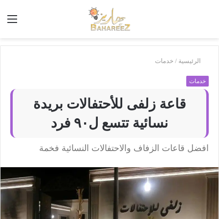
أبحث
الق
في
بَهاريز
الرئيسية
/
خدمات
خدمات
قاعة زلفى للأحتفالات بريدة
نسائية تتسع ل٩٠ فرد
افضل قاعات الزفاف والاحتفالات النسائية فخمة