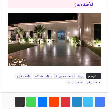
للأحتفالات
)
الوسوم
بريدة
خدمات سعودية
قاعات احتفالات
قاعات افراح
قاعات زفاف
قاعات نسائية
فيسبوك
تويتر
لينكدإن
بينتيريست
‏Reddit
ماسنجر
واتساب
مشاركة عبر البريد