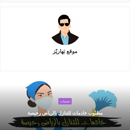
موقع بَهاريّز
م
و
ق
ع
ا
ل
خدمات
و
ي
مطلوب خادمات للتنازل بالرياض رخيصة
ب