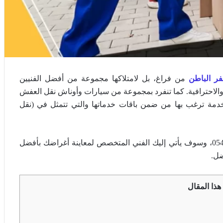
 الباطن
من فراغ، بل لامتلاكها مجموعة من أفضل الفنيين
لاحترافية. كما تنفرد بمجموعة من سيارات وأوناش نقل العفش
دمة ترغب بها من ضمن باقات خدماتها والتي تتمثل في (نقل
تواصل مع الشركة الآن على الرقم الموضح أمامك 0546919629، وسوف يأتي إليك الفني المتخصص لمعاينة أغراضك بأفضل
ضل.
هذا المقال