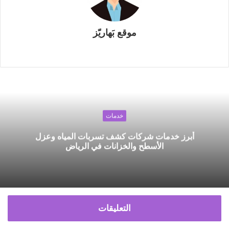
موقع بَهاريّز
م
و
ق
ع
ا
ل
خدمات
و
أبرز خدمات شركات كشف تسربات المياه وعزل
ي
الأسطح والخزانات في الرياض
ب
التعليقات