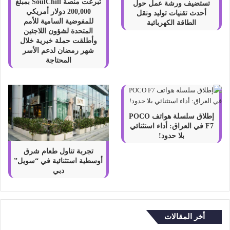
تبرعت منصة SoulChill بمبلغ
تستضيف ورشة عمل حول
200,000 دولار أمريكي
أحدث تقنيات توليد ونقل
للمفوضية السامية للأمم
الطاقة الكهربائية
المتحدة لشؤون اللاجئين
وأطلقت حملة خيرية خلال
شهر رمضان لدعم الأسر
المحتاجة
إطلاق سلسلة هواتف POCO
F7 في العراق: أداء استثنائي
بلا حدود!
تجربة تناول طعام شرق
أوسطية استثنائية في “سويل”
دبي
أخر المقالات