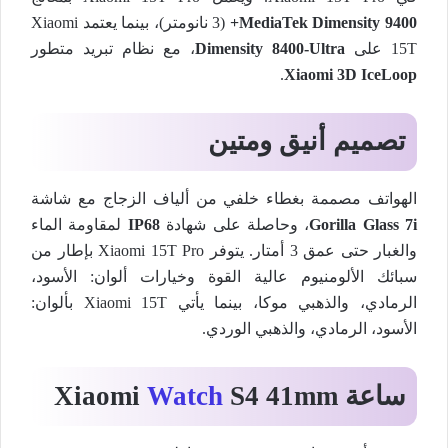
MediaTek Dimensity 9400+
(3 نانومتر)، بينما يعتمد Xiaomi
15T على
Dimensity 8400-Ultra
، مع نظام تبريد متطور
.
Xiaomi 3D IceLoop
تصميم أنيق ومتين
الهواتف مصممة بغطاء خلفي من ألياف الزجاج مع شاشة
Gorilla Glass 7i
، وحاصلة على شهادة
IP68
لمقاومة الماء
والغبار حتى عمق 3 أمتار. يتوفر Xiaomi 15T Pro بإطار من
سبائك الألومنيوم عالية القوة وخيارات ألوان: الأسود،
الرمادي، والذهبي موكا، بينما يأتي Xiaomi 15T بألوان:
الأسود، الرمادي، والذهبي الوردي.
ساعة
Xiaomi
S4 41mm
Watch