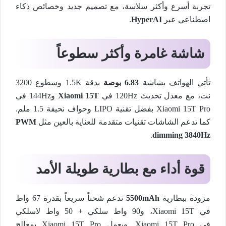
تجربة أسرع وأكثر سلاسة، مع تصميم جديد وخصائص ذكاء
اصطناعي عبر
HyperAI
.
شاشة غامرة وأكثر سطوعاً
تأتي الهواتف بشاشة
6.83
بوصة
بدقة 1.5K وسطوع 3200
نت، مع معدل تحديث 120Hz في
Xiaomi 15T
و144Hz في
Xiaomi 15T Pro بفضل تقنية LIPO وحواف نحيفة 1.5 ملم.
كما تدعم الشاشات تقنيات متقدمة للعناية بالعين مثل
PWM
.
dimming 3840Hz
قوة أداء مع بطارية طويلة الأمد
مزودة ببطارية
5500mAh
تدعم شحناً سريعاً بقدرة 67 واط
في Xiaomi 15T، و90 واط سلكي + 50 واط لاسلكي
في Xiaomi 15T Pro. ويعمل Xiaomi 15T Pro بمعالج