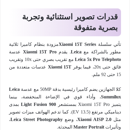
قدرات تصوير استثنائية وتجربة
بصرية متفوقة
تأتي سلسلة
Xiaomi 15T Series
مزودة بنظام كاميرا ثلاثية
مطور بالشراكة مع
Leica
. يقدم
Xiaomi 15T Pro
عدسة
Leica 5x Pro Telephoto
مع تقريب بصري حتى 10x وتقريب
فائق حتى 20x، فيما يوفر
Xiaomi 15T
عدسات متعددة من
15 حتى 92 ملم.
كلا الجهازين يضم كاميرا رئيسية بدقة 50MP مع عدسة
Leica
Summilux
، وأداء قوي في الإضاءة المنخفضة، بينما
يتميز Xiaomi 15T Pro بمستشعر
Light Fusion 900
بمدى
ديناميكي مرتفع (13.5 EV). كما تدعم الهواتف ميزات تصوير
مثل
Xiaomi AISP 2.0
، وضع
Leica Street Photography
،
وتأثيرات
Master Portrait
المحدثة.