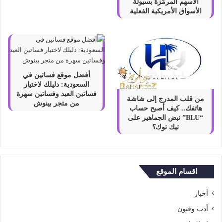
الأسهم المرمّزة بسيولة
الأسواق الأمريكية الفعلية
أفضل موقع فساتين في
السعودية: دليلك لاختيار
فساتين العيد وفساتين سهرة
من قلب المدرج إلى شاشة
من متجر بينوش
هاتفك.. كيف أصبح حساب
“BLU” نبض الجماهير على
تيك توك؟
اقسام الموقع
أخبار
أدب وفنون