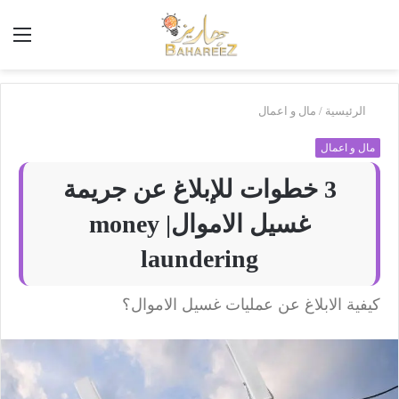
أبحث
الق
في
بَهاريز
الرئيسية
/
مال و اعمال
مال و اعمال
3 خطوات للإبلاغ عن جريمة
غسيل الاموال| money
laundering
كيفية الابلاغ عن عمليات غسيل الاموال؟