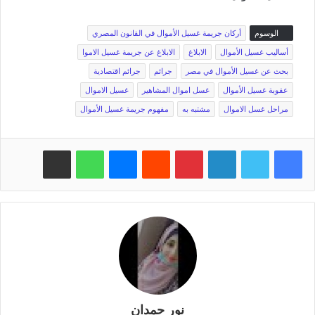
الوسوم
أركان جريمة غسيل الأموال في القانون المصري
أساليب غسيل الأموال
الابلاغ
الابلاغ عن جريمة غسيل الاموا
بحث عن غسيل الأموال في مصر
جرائم
جرائم اقتصادية
عقوبة غسيل الأموال
غسل اموال المشاهير
غسيل الاموال
مراحل غسل الاموال
مشتبه به
مفهوم جريمة غسيل الأموال
فيسبوك
تويتر
لينكدإن
بينتيريست
‏Reddit
ماسنجر
واتساب
مشاركة عبر البريد
نور حمدان