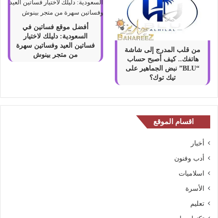
أفضل موقع فساتين في
السعودية: دليلك لاختيار
فساتين العيد وفساتين سهرة
من قلب المدرج إلى شاشة
من متجر بينوش
هاتفك.. كيف أصبح حساب
“BLU” نبض الجماهير على
تيك توك؟
اقسام الموقع
أخبار
أدب وفنون
اسلاميات
الأسرة
تعليم