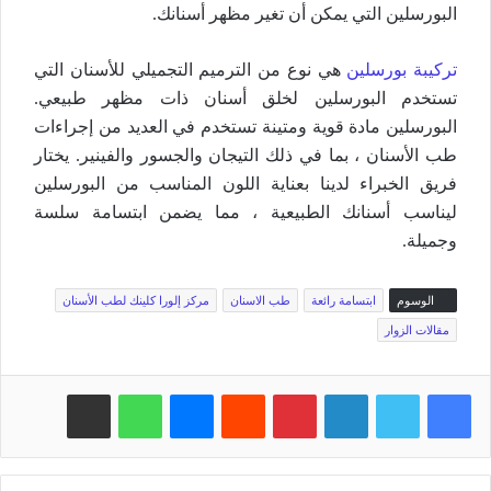
البورسلين التي يمكن أن تغير مظهر أسنانك.
تركيبة بورسلين
هي نوع من الترميم التجميلي للأسنان التي
تستخدم البورسلين لخلق أسنان ذات مظهر طبيعي.
البورسلين مادة قوية ومتينة تستخدم في العديد من إجراءات
طب الأسنان ، بما في ذلك التيجان والجسور والفينير. يختار
فريق الخبراء لدينا بعناية اللون المناسب من البورسلين
ليناسب أسنانك الطبيعية ، مما يضمن ابتسامة سلسة
وجميلة.
الوسوم
ابتسامة رائعة
طب الاسنان
مركز إلورا كلينك لطب الأسنان
مقالات الزوار
فيسبوك
تويتر
لينكدإن
بينتيريست
‏Reddit
ماسنجر
واتساب
مشاركة عبر البريد