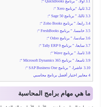
3.1
اولا، ” برنامج QuickBooks “:
3.2
ثانيا، “برنامج Xero “:
3.3
ثالثا، ” برنامج Sage 50 “:
3.4
رابعا، ” برنامج Zoho Books “:
3.5
خامسا، ” برنامج FreshBooks “:
3.6
سادسا، ” برنامج Odoo “:
3.7
سابعا، ” برنامج Tally ERP 9 “:
3.8
ثامنا، ” برنامج Wave “:
3.9
تاسعا، ” برنامج Microsoft Dynamics 365 “:
3.10
عاشرا، ” برنامج SAP Business One “:
4
معايير اختيار أفضل برنامج محاسبي
ما هي مهام برامج المحاسبة