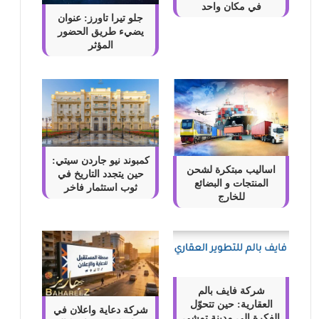
في مكان واحد
جلو تيرا تاورز: عنوان
يضيء طريق الحضور
المؤثر
كمبوند نيو جاردن سيتي:
اساليب مبتكرة لشحن
حين يتجدد التاريخ في
المنتجات و البضائع
ثوب استثمار فاخر
للخارج
شركة فايف بالم
العقارية: حين تتحوّل
شركة دعاية واعلان في
الفكرة إلى مدينةٍ تمشي