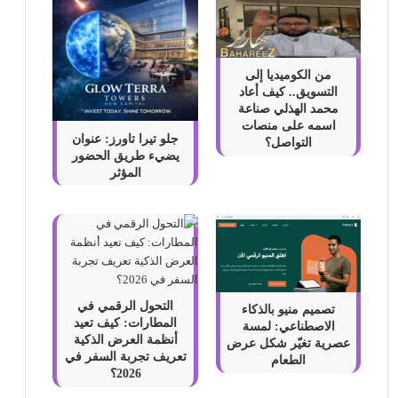
من الكوميديا إلى
التسويق.. كيف أعاد
محمد الهذلي صناعة
اسمه على منصات
جلو تيرا تاورز: عنوان
التواصل؟
يضيء طريق الحضور
المؤثر
التحول الرقمي في
تصميم منيو بالذكاء
المطارات: كيف تعيد
الاصطناعي: لمسة
أنظمة العرض الذكية
عصرية تغيّر شكل عرض
تعريف تجربة السفر في
الطعام
2026؟