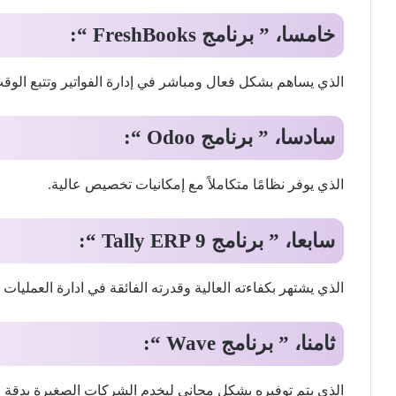
خامسا، ” برنامج FreshBooks “:
الذي يساهم بشكل فعال ومباشر في إدارة الفواتير وتتبع الوق
سادسا، ” برنامج Odoo “:
الذي يوفر نظامًا متكاملاً مع إمكانيات تخصيص عالية.
سابعا، ” برنامج Tally ERP 9 “:
الذي يشتهر بكفاءته العالية وقدرته الفائقة في ادارة العمليات ا
ثامنا، ” برنامج Wave “:
الذي يتم توفيره بشكل مجاني ليخدم الشركات الصغيرة بدقة و