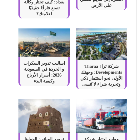
بغداد: كيف تختار وكالة
على الأرض
تصنع فارقًا حقيقيًا
لعلامتك؟
اساليب تدوير السكراب
شركة ثراء Tharaa
و الخردة في السعودية
Developments: وجهتك
2026: أسرار الأرباح
الأولى نحو استثمار ذكي
وكيفية البدء
وتجربة شراء لا تُنسى
معايير اختيار شركة
ترميم المباني: الحفاظ