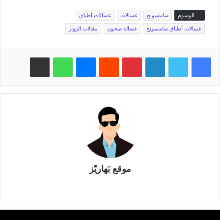
الوسوم
سامسونج
غسالات
غسالات أطباق
غسالات أطباق سامسونج
غسالة صحون
مقالات الزوار
فيسبوك
تويتر
لينكدإن
بينتيريست
‏Reddit
ماسنجر
واتساب
مشاركة عبر البريد
موقع بَهاريّز
م
و
ق