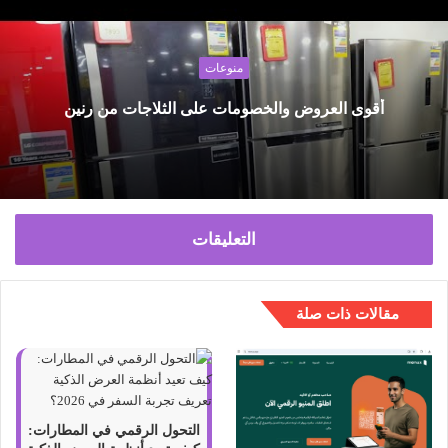
ع
ا
ل
منوعات
و
ي
أقوى العروض والخصومات على الثلاجات من رنين
ب
التعليقات
مقالات ذات صلة
التحول الرقمي في المطارات: