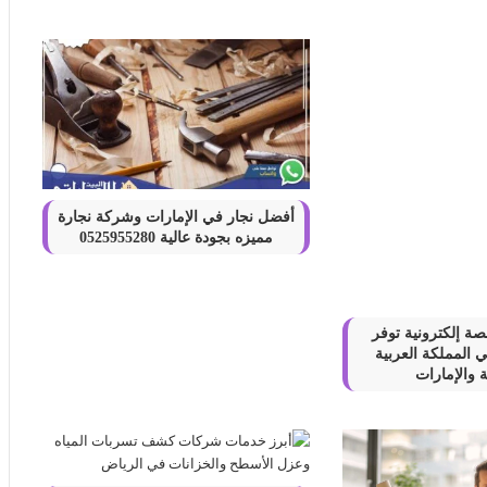
أفضل نجار في الإمارات وشركة نجارة
مميزه بجودة عالية 0525955280
لف المجالات
ة إلكترونية توفر
المملكة العربية
 والإمارات
شركة HMD الفنلندية تكشف عن إطلاق مجموعتها الأولى من الهواتف الذكية في العراق في نقلة نوعية في مجال التصوير الاحترافي