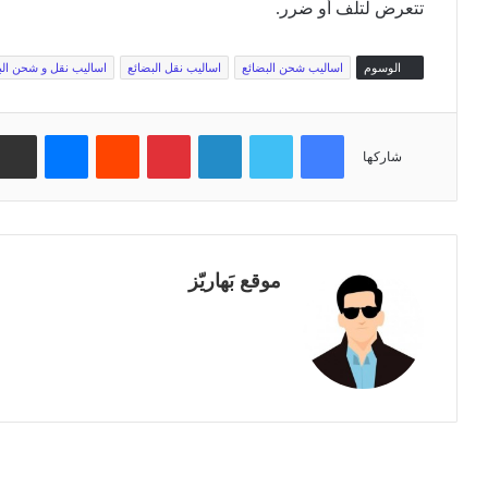
تتعرض لتلف أو ضرر.
الوسوم
اساليب شحن البضائع
اساليب نقل البضائع
اساليب نقل و شحن الب
فيسبوك
تويتر
لينكدإن
بينتيريست
‏Reddit
ماسنجر
شاركها
موقع بَهاريّز
م
و
ق
ع
ا
ل
و