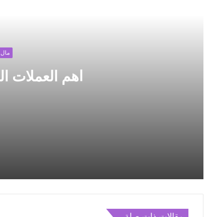
أقرأ
ي
ب
مال 
اهم العملات ال
اهم العملات الرقمية للاستثمار
احصل على أفخم العطور الرجالية والنسائية من متجر فيورا _ خصم 50% ب
مقالات ذات صلة