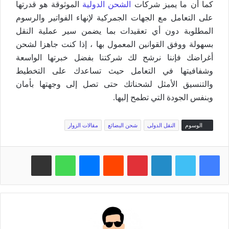
كما أن ما يميز شركات
الشحن الدولية
الموثوقة هو قدرتها
على التعامل مع الجهات الجمركية لإنهاء الفواتير والرسوم
المطلوبة دون أي تعقيدات بما يضمن سير عملية النقل
بسهولة ووفق القوانين المعمول بها ، إذا كنت جاهزا لشحن
أغراضك فإننا نرشح لك شركتنا بفضل خبرتها الواسعة
وشفافيتها في التعامل حيث تساعدك على التخطيط
والتنسيق الأمثل لشحناتك حتى تصل إلى وجهتها بأمان
وبنفس الجودة التي تطمح إليها.
الوسوم
النقل الدولى
شحن البضائع
مقالات الزوار
فيسبوك
تويتر
لينكدإن
بينتيريست
‏Reddit
ماسنجر
واتساب
مشاركة عبر البريد