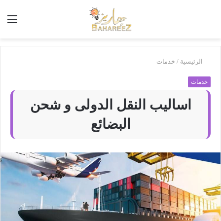
أبحث
الق
في
بَهاريز
الرئيسية
/
خدمات
خدمات
اساليب النقل الدولى و شحن
البضائع