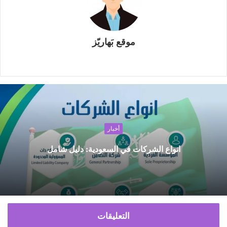
موقع بَهاريّز
م
و
ق
ع
ا
ل
أخبار
و
ي
انواع الشركات في السعودية: دليل شامل
ب
التعليقات