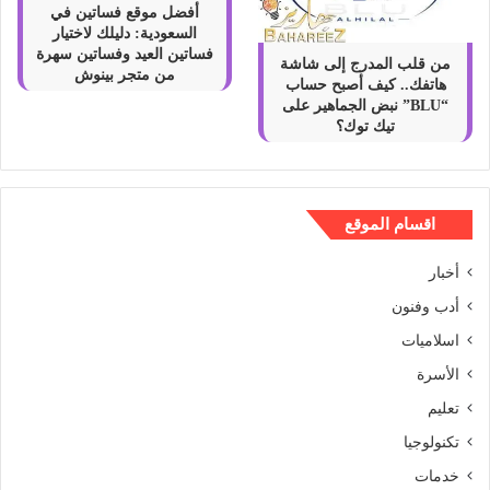
أفضل موقع فساتين في
السعودية: دليلك لاختيار
فساتين العيد وفساتين سهرة
من قلب المدرج إلى شاشة
من متجر بينوش
هاتفك.. كيف أصبح حساب
“BLU” نبض الجماهير على
تيك توك؟
اقسام الموقع
أخبار
أدب وفنون
اسلاميات
الأسرة
تعليم
تكنولوجيا
خدمات