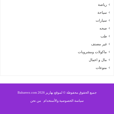
رياضة
سياحة
سيارات
صحه
طب
غير مصنف
ماكولات ومشروبات
مال و اعمال
منوعات
جميع الحقوق محفوظة © لموقع بهاريز 2026 Bahareez.com
سياسة الخصوصية والأستخدام
من نحن
فيسبوك
تويتر
يوتيوب
انستقرام