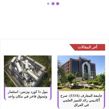
م
ع
كل ما تحتاج معرفته عن IPTV – بداية
ر
رحلتك نحو التلفاز الذكي
ف
ت
ه
ع
ن
I
أخر المقالات
P
T
V
–
ب
د
ا
ي
ة
مول ذا كورد بيزنس: استثمار
ر
جامعة المعارف (UOA): صرح
وتسوق فاخر في مكان واحد
أكاديمي رائد للتميز العلمي
ح
في العراق
ل