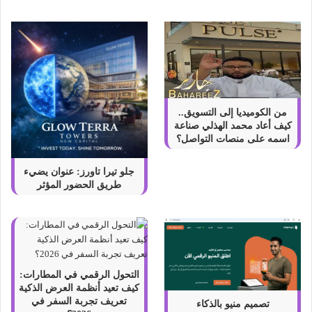
ت
ك
ن
ح
و
ا
ل
ت
من الكوميديا إلى التسويق..
ل
كيف أعاد محمد الهذلي صناعة
ف
اسمه على منصات التواصل؟
ا
ز
جلو تيرا تاورز: عنوان يضيء
ا
طريق الحضور المؤثر
ل
ذ
ك
ي
التحول الرقمي في المطارات:
كيف تعيد أنظمة العرض الذكية
تعريف تجربة السفر في
تصميم منيو بالذكاء