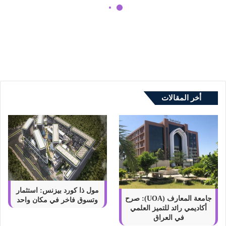
p
t
WeCare Egypt كنموذج للثقافة
ك
الصحية التطبيقية داخل المنازل
ن
م
و
ذ
ج
ل
أخر المقالات
ل
ث
ق
ا
ف
ة
ا
ل
ص
مول ذا كورد بيزنس: استثمار
ح
جامعة المعارف (UOA): صرح
وتسوق فاخر في مكان واحد
أكاديمي رائد للتميز العلمي
ي
في العراق
ة