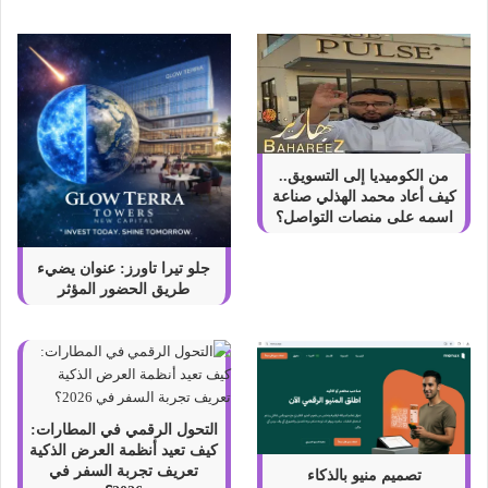
ا
ل
ت
ط
ب
ي
ق
ي
من الكوميديا إلى التسويق..
ة
كيف أعاد محمد الهذلي صناعة
د
اسمه على منصات التواصل؟
ا
خ
جلو تيرا تاورز: عنوان يضيء
ل
طريق الحضور المؤثر
ا
ل
م
ن
ا
ز
التحول الرقمي في المطارات:
ل
كيف تعيد أنظمة العرض الذكية
تعريف تجربة السفر في
تصميم منيو بالذكاء