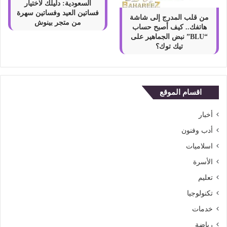
السعودية: دليلك لاختيار
فساتين العيد وفساتين سهرة
من قلب المدرج إلى شاشة
من متجر بينوش
هاتفك.. كيف أصبح حساب
“BLU” نبض الجماهير على
تيك توك؟
اقسام الموقع
أخبار
أدب وفنون
اسلاميات
الأسرة
تعليم
تكنولوجيا
خدمات
رياضة