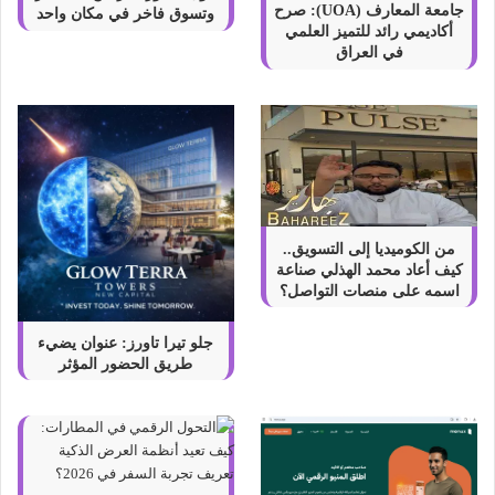
s
جامعة المعارف (UOA): صرح
وتسوق فاخر في مكان واحد
s
أكاديمي رائد للتميز العلمي
S
في العراق
E
O
2
0
2
2
من الكوميديا إلى التسويق..
كيف أعاد محمد الهذلي صناعة
اسمه على منصات التواصل؟
جلو تيرا تاورز: عنوان يضيء
طريق الحضور المؤثر