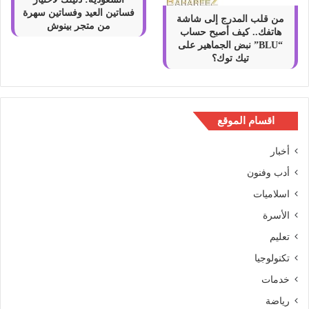
فساتين العيد وفساتين سهرة
من قلب المدرج إلى شاشة
من متجر بينوش
هاتفك.. كيف أصبح حساب
“BLU” نبض الجماهير على
تيك توك؟
اقسام الموقع
أخبار
أدب وفنون
اسلاميات
الأسرة
تعليم
تكنولوجيا
خدمات
رياضة