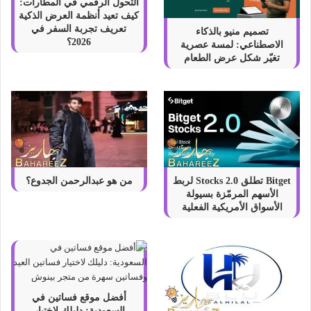
التحول الرقمي في المطارات:
إ
كيف تعيد أنظمة العرض الذكية
م
تعريف تجربة السفر في
تصميم منيو بالذكاء
ا
2026؟
الاصطناعي: لمسة عصرية
ر
تغيّر شكل عرض الطعام
ا
ت
ا
ل
ع
ر
ب
ي
Bitget تطلق Stocks 2.0 لربط
من هو عبدالرحمن الجدوع؟
ة
الأسهم المرمّزة بسيولة
ا
الأسواق الأمريكية الفعلية
ل
م
ت
ح
د
ة
أفضل موقع فساتين في
السعودية: دليلك لاختيار