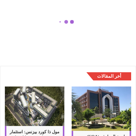
ا
ل
ب
ا
الإحتفال بالنسخة الرابعة لمؤتمر
ل
“لوريال ديرما” في دبي – الإمارات
ن
العربية المتحدة
س
خ
ة
ا
ل
ر
أخر المقالات
ا
ب
ع
ة
ل
م
ؤ
ت
م
مول ذا كورد بيزنس: استثمار