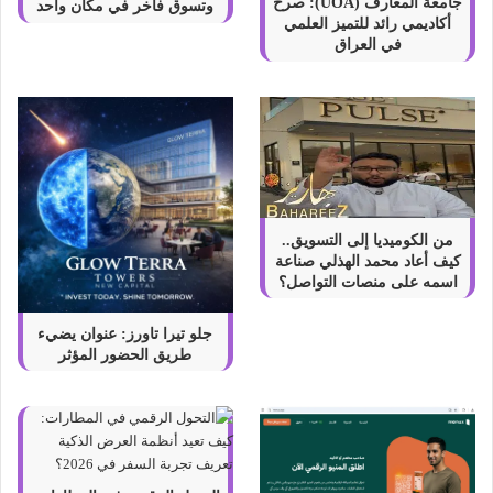
ر
جامعة المعارف (UOA): صرح
وتسوق فاخر في مكان واحد
أكاديمي رائد للتميز العلمي
“
في العراق
ل
و
ر
ي
ا
ل
د
ي
ر
من الكوميديا إلى التسويق..
م
كيف أعاد محمد الهذلي صناعة
ا
اسمه على منصات التواصل؟
”
ف
جلو تيرا تاورز: عنوان يضيء
ي
طريق الحضور المؤثر
د
ب
ي
–
ا
ل