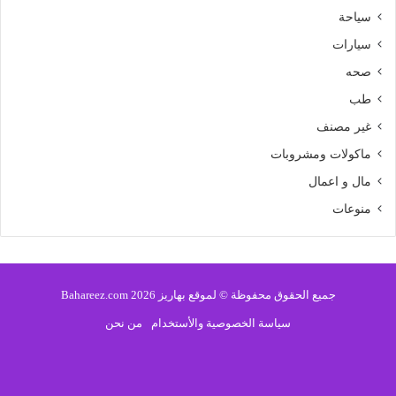
سياحة
سيارات
صحه
طب
غير مصنف
ماكولات ومشروبات
مال و اعمال
منوعات
جميع الحقوق محفوظة © لموقع بهاريز 2026 Bahareez.com
سياسة الخصوصية والأستخدام
من نحن
فيسبوك
تويتر
يوتيوب
انستقرام