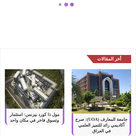
ر
د
عبوة كيندر ديليس Kinder Delice
ي
بحجمها العائلي تصبح صديقة للبيئة
ل
ي
س
K
i
n
أخر المقالات
d
e
r
D
e
l
i
c
e
مول ذا كورد بيزنس: استثمار
ب
جامعة المعارف (UOA): صرح
وتسوق فاخر في مكان واحد
أكاديمي رائد للتميز العلمي
ح
في العراق
ج