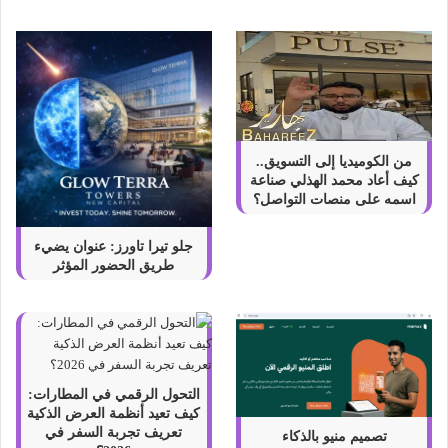
م
ه
ا
ا
ل
ع
ا
ئ
من الكوميديا إلى التسويق..
ل
كيف أعاد محمد الهذلي صناعة
ي
اسمه على منصات التواصل؟
ت
ص
جلو تيرا تاورز: عنوان يضيء
ب
طريق الحضور المؤثر
ح
ص
د
ي
ق
ة
التحول الرقمي في المطارات:
ل
كيف تعيد أنظمة العرض الذكية
ل
تعريف تجربة السفر في
تصميم منيو بالذكاء