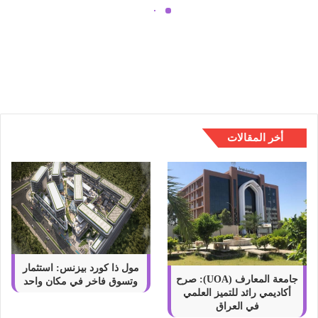
ا
ق
د
اهمية التعاقد مع شركات نقل الموبيليا
م
ع
ش
ر
ك
ا
أخر المقالات
ت
ن
ق
ل
ا
ل
م
و
ب
مول ذا كورد بيزنس: استثمار
ي
جامعة المعارف (UOA): صرح
وتسوق فاخر في مكان واحد
أكاديمي رائد للتميز العلمي
ل
في العراق
ي