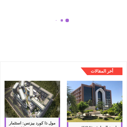
ت
ق
ن
ي
ة
3 وظائف تقنية مانعة للتسريح يجب
م
معرفتها في عام 2023
ا
ن
ع
ة
ل
ل
أخر المقالات
ت
س
ر
ي
ح
ي
ج
ب
م
مول ذا كورد بيزنس: استثمار