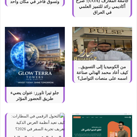
ع
جامعة المعارف (UOA): صرح
وتسوق فاخر في مكان واحد
أكاديمي رائد للتميز العلمي
ر
في العراق
ف
ت
ه
ا
ف
ي
ع
ا
م
من الكوميديا إلى التسويق..
2
كيف أعاد محمد الهذلي صناعة
0
اسمه على منصات التواصل؟
2
3
جلو تيرا تاورز: عنوان يضيء
طريق الحضور المؤثر