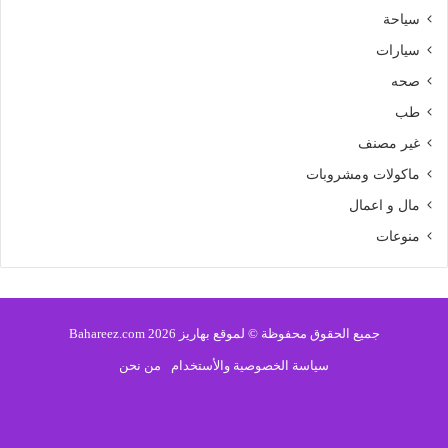
سياحة
سيارات
صحه
طب
غير مصنف
ماكولات ومشروبات
مال و اعمال
منوعات
جميع الحقوق محفوظة © لموقع بهاريز 2026 Bahareez.com
سياسة الخصوصية والأستخدام
من نحن
فيسبوك
تويتر
يوتيوب
انستقرام