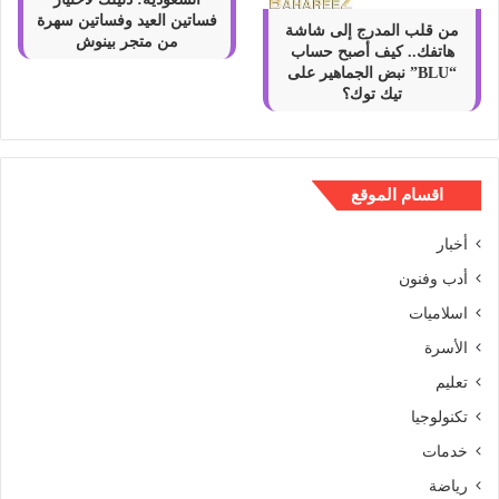
فساتين العيد وفساتين سهرة
من قلب المدرج إلى شاشة
من متجر بينوش
هاتفك.. كيف أصبح حساب
“BLU” نبض الجماهير على
تيك توك؟
اقسام الموقع
أخبار
أدب وفنون
اسلاميات
الأسرة
تعليم
تكنولوجيا
خدمات
رياضة