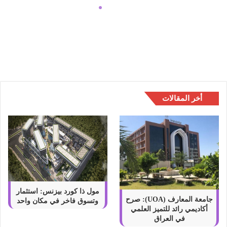
ا
ق
د
اهمية التعاقد مع شركات نقل الموبيليا
م
ع
ش
ر
ك
ا
أخر المقالات
ت
ن
ق
ل
ا
ل
م
و
ب
مول ذا كورد بيزنس: استثمار
ي
جامعة المعارف (UOA): صرح
وتسوق فاخر في مكان واحد
أكاديمي رائد للتميز العلمي
ل
في العراق
ي