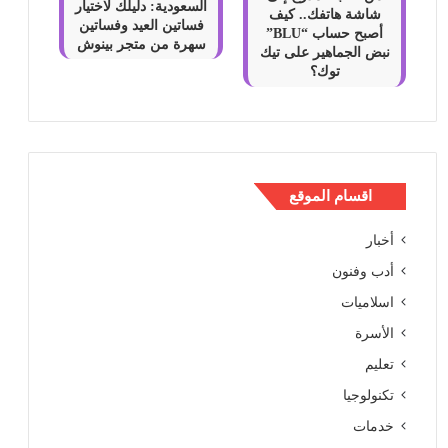
السعودية: دليلك لاختيار
شاشة هاتفك.. كيف
فساتين العيد وفساتين
أصبح حساب “BLU”
سهرة من متجر بينوش
نبض الجماهير على تيك
توك؟
اقسام الموقع
أخبار
أدب وفنون
اسلاميات
الأسرة
تعليم
تكنولوجيا
خدمات