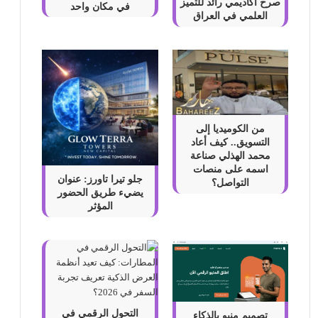
صرح أكاديمي رائد للتميز
في مكان واحد
العلمي في العراق
من الكوميديا إلى
التسويق.. كيف أعاد
محمد الهذلي صناعة
اسمه على منصات
جلو تيرا تاورز: عنوان
التواصل؟
يضيء طريق الحضور
المؤثر
التحول الرقمي في
تصميم منيو بالذكاء