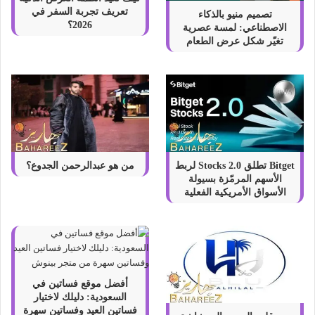
تعريف تجربة السفر في
تصميم منيو بالذكاء
2026؟
الاصطناعي: لمسة عصرية
تغيّر شكل عرض الطعام
Bitget تطلق Stocks 2.0 لربط
من هو عبدالرحمن الجدوع؟
الأسهم المرمّزة بسيولة
الأسواق الأمريكية الفعلية
أفضل موقع فساتين في
السعودية: دليلك لاختيار
فساتين العيد وفساتين سهرة