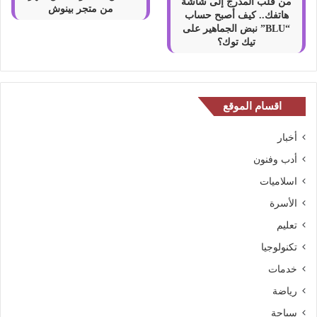
من قلب المدرج إلى شاشة
من متجر بينوش
هاتفك.. كيف أصبح حساب
“BLU” نبض الجماهير على
تيك توك؟
اقسام الموقع
أخبار
أدب وفنون
اسلاميات
الأسرة
تعليم
تكنولوجيا
خدمات
رياضة
سياحة