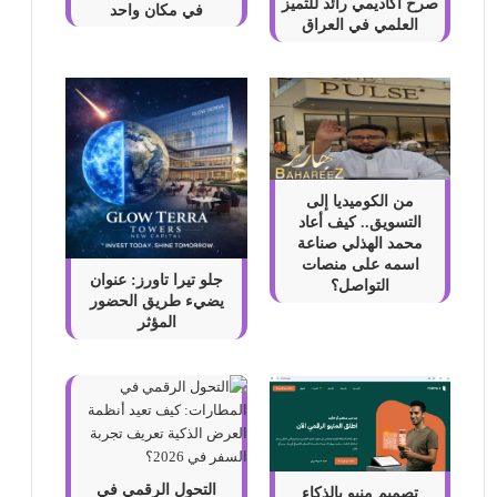
صرح أكاديمي رائد للتميز
في مكان واحد
العلمي في العراق
من الكوميديا إلى
التسويق.. كيف أعاد
محمد الهذلي صناعة
اسمه على منصات
جلو تيرا تاورز: عنوان
التواصل؟
يضيء طريق الحضور
المؤثر
التحول الرقمي في
تصميم منيو بالذكاء