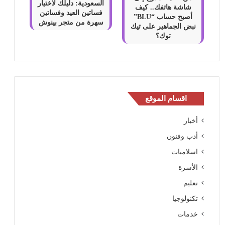
السعودية: دليلك لاختيار
شاشة هاتفك.. كيف
فساتين العيد وفساتين
أصبح حساب “BLU”
سهرة من متجر بينوش
نبض الجماهير على تيك
توك؟
اقسام الموقع
أخبار
أدب وفنون
اسلاميات
الأسرة
تعليم
تكنولوجيا
خدمات