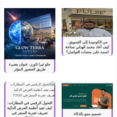
ن
ر
ج
س
ي
ة
و
أ
من الكوميديا إلى التسويق..
ه
كيف أعاد محمد الهذلي صناعة
م
اسمه على منصات التواصل؟
ص
ف
جلو تيرا تاورز: عنوان يضيء
ا
طريق الحضور المؤثر
ت
ه
ا
التحول الرقمي في المطارات:
كيف تعيد أنظمة العرض الذكية
تعريف تجربة السفر في
تصميم منيو بالذكاء