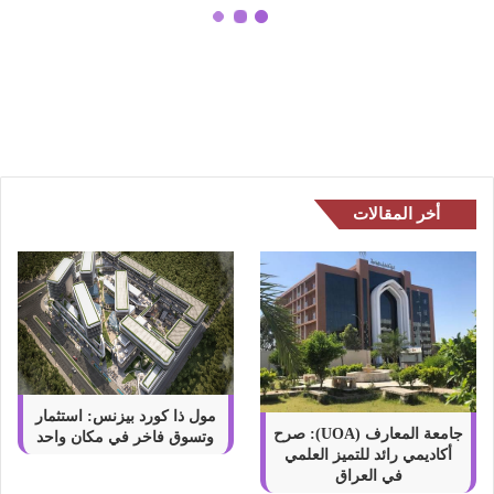
ة
ن
ما معنى كلمة نرجسي ؟ وما هي
ر
الشخصية النرجسية وأهم صفاتها
ج
س
ي
؟
و
م
أخر المقالات
ا
ه
ي
ا
ل
ش
خ
ص
ي
مول ذا كورد بيزنس: استثمار
ة
جامعة المعارف (UOA): صرح
وتسوق فاخر في مكان واحد
أكاديمي رائد للتميز العلمي
ا
في العراق
ل