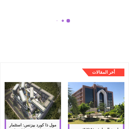
غ
ي
ر
ا
ل
طريقة تغير الاسم على انستجرام
ا
Instagram وهل هي انطباع سيئة؟
س
م
ع
ل
ى
ا
أخر المقالات
ن
س
ت
ج
ر
ا
م
I
n
مول ذا كورد بيزنس: استثمار