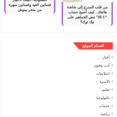
فساتين العيد وفساتين سهرة
من قلب المدرج إلى شاشة
من متجر بينوش
هاتفك.. كيف أصبح حساب
“BLU” نبض الجماهير على
تيك توك؟
اقسام الموقع
أخبار
أدب وفنون
اسلاميات
الأسرة
تعليم
تكنولوجيا
خدمات
رياضة