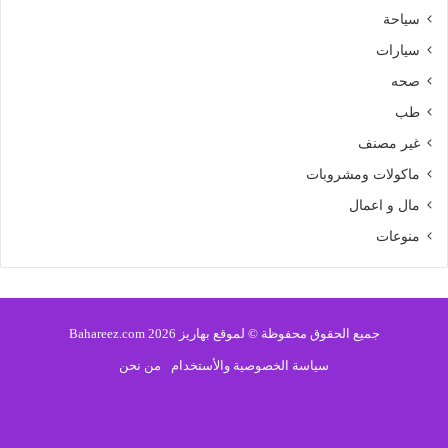
سياحة
سيارات
صحه
طب
غير مصنف
ماكولات ومشروبات
مال و اعمال
منوعات
جميع الحقوق محفوظة © لموقع بهاريز 2026 Bahareez.com
سياسة الخصوصية والأستخدام
من نحن
فيسبوك
تويتر
يوتيوب
انستقرام