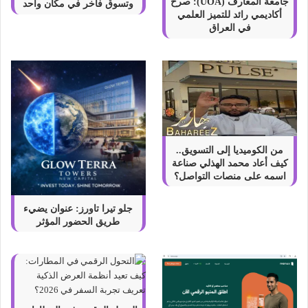
s
جامعة المعارف (UOA): صرح
وتسوق فاخر في مكان واحد
أكاديمي رائد للتميز العلمي
t
في العراق
a
g
r
a
m
و
ه
ل
ه
من الكوميديا إلى التسويق..
ي
كيف أعاد محمد الهذلي صناعة
ا
اسمه على منصات التواصل؟
ن
ط
جلو تيرا تاورز: عنوان يضيء
ب
طريق الحضور المؤثر
ا
ع
س
ي
ئ
ة