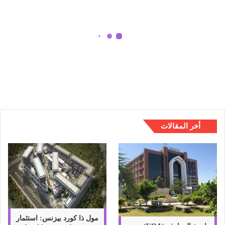
ح
م
ت
خ
ص
كيف تصبح متخصص في تحسين
ص
محركات البحث SEO EXPERT؟
ف
ي
ت
ح
س
ي
أخر المقالات
ن
م
ح
ر
ك
ا
ت
ا
ل
مول ذا كورد بيزنس: استثمار