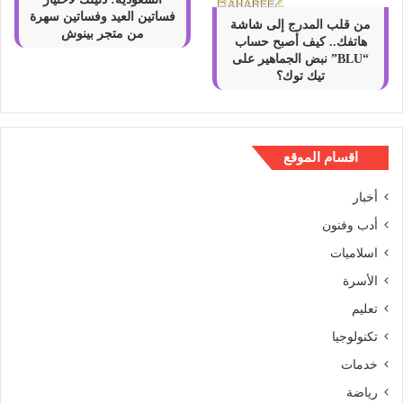
فساتين العيد وفساتين سهرة
من قلب المدرج إلى شاشة
من متجر بينوش
هاتفك.. كيف أصبح حساب
“BLU” نبض الجماهير على
تيك توك؟
اقسام الموقع
أخبار
أدب وفنون
اسلاميات
الأسرة
تعليم
تكنولوجيا
خدمات
رياضة