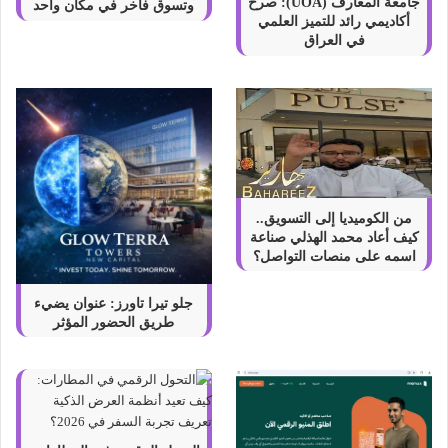
ب
جامعة المعارف (UOA): صرح
وتسوق فاخر في مكان واحد
أكاديمي رائد للتميز العلمي
ح
في العراق
ث
S
E
O
E
X
P
E
R
من الكوميديا إلى التسويق..
T
كيف أعاد محمد الهذلي صناعة
؟
اسمه على منصات التواصل؟
جلو تيرا تاورز: عنوان يضيء
طريق الحضور المؤثر