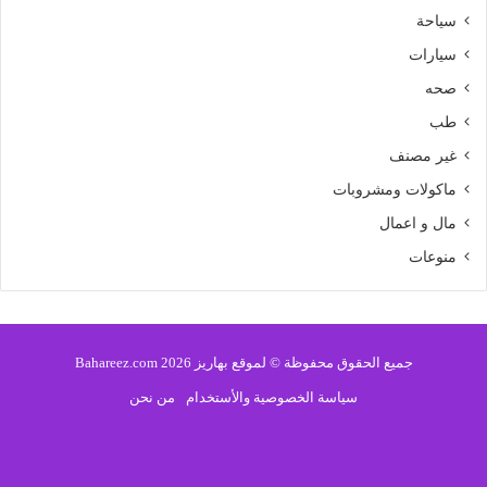
سياحة
سيارات
صحه
طب
غير مصنف
ماكولات ومشروبات
مال و اعمال
منوعات
جميع الحقوق محفوظة © لموقع بهاريز 2026 Bahareez.com
سياسة الخصوصية والأستخدام
من نحن
فيسبوك
تويتر
يوتيوب
انستقرام