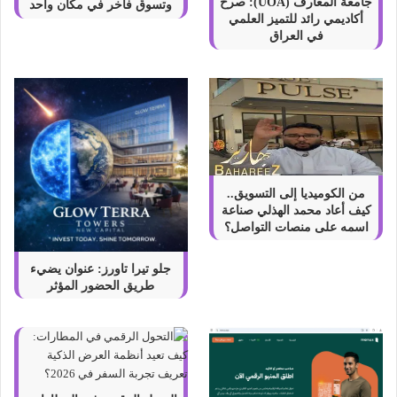
م
جامعة المعارف (UOA): صرح
وتسوق فاخر في مكان واحد
أكاديمي رائد للتميز العلمي
ع
في العراق
و
ب
د
و
ن
ت
ط
ب
ي
من الكوميديا إلى التسويق..
ق
كيف أعاد محمد الهذلي صناعة
ا
اسمه على منصات التواصل؟
ت
2
جلو تيرا تاورز: عنوان يضيء
0
طريق الحضور المؤثر
2
2