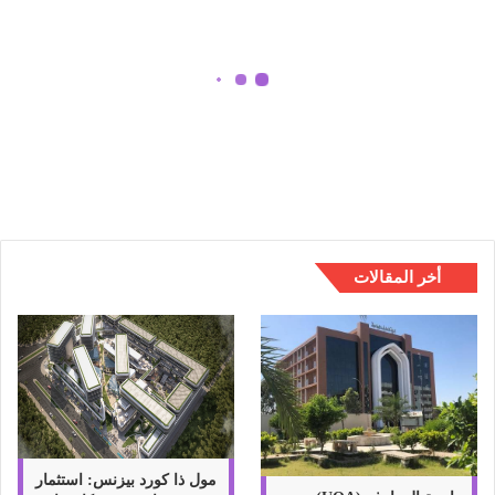
ل
ن
ش
ر
ع
كيفية النشر على Instagram من Mac
ل
مع وبدون تطبيقات 2022
ى
I
n
s
t
a
أخر المقالات
g
r
a
m
م
ن
M
a
c
مول ذا كورد بيزنس: استثمار