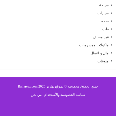
سياحة
سيارات
صحه
طب
غير مصنف
ماكولات ومشروبات
مال و اعمال
منوعات
جميع الحقوق محفوظة © لموقع بهاريز 2026 Bahareez.com
سياسة الخصوصية والأستخدام
من نحن
فيسبوك
تويتر
يوتيوب
انستقرام