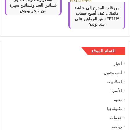
فساتين العيد وفساتين سهرة
من قلب المدرج إلى شاشة
من متجر بينوش
هاتفك.. كيف أصبح حساب
“BLU” نبض الجماهير على
تيك توك؟
اقسام الموقع
أخبار
أدب وفنون
اسلاميات
الأسرة
تعليم
تكنولوجيا
خدمات
رياضة