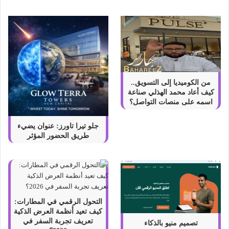
م
ن
م
و
ق
ع
ا
ل
من الكوميديا إلى التسويق..
ك
كيف أعاد محمد الهذلي صناعة
و
اسمه على منصات التواصل؟
ب
و
جلو تيرا تاورز: عنوان يضيء
ن
طريق الحضور المؤثر
ا
ل
ق
و
ي
ف
التحول الرقمي في المطارات:
ي
كيف تعيد أنظمة العرض الذكية
2
تعريف تجربة السفر في
تصميم منيو بالذكاء