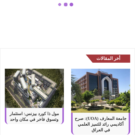
ي
كود خصم اي هيرب أنسخ HAD3514
ر
ووفر 50% من موقع الكوبون القوي
ب
في 2024
أ
ن
س
خ
H
A
أخر المقالات
D
3
5
1
4
و
و
ف
ر
مول ذا كورد بيزنس: استثمار
5
جامعة المعارف (UOA): صرح
وتسوق فاخر في مكان واحد
أكاديمي رائد للتميز العلمي
0
في العراق
%