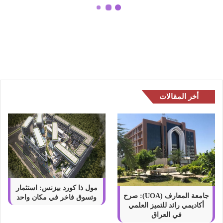
م
ا
10 افضل كريم التهاب الحفاظ​ في
ل
السعودية 2026
ت
ه
ا
ب
ا
ل
أخر المقالات
ح
ف
ا
ظ
ف
ي
ا
ل
مول ذا كورد بيزنس: استثمار
س
جامعة المعارف (UOA): صرح
وتسوق فاخر في مكان واحد
أكاديمي رائد للتميز العلمي
ع
في العراق
و