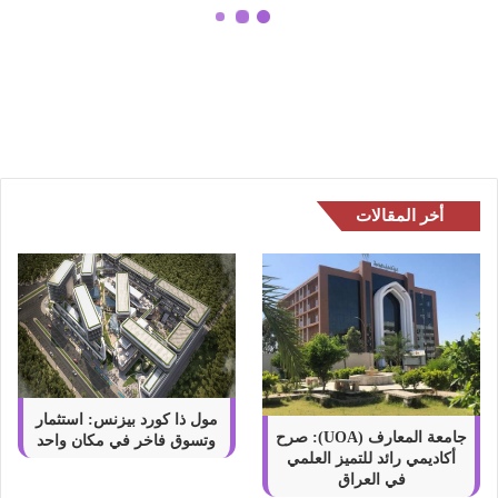
ا
ت
استراتيجيات كرابس كازينو YYY اون
ك
لاين
ر
ا
ب
س
ك
ا
أخر المقالات
ز
ي
ن
و
Y
Y
Y
ا
و
مول ذا كورد بيزنس: استثمار
ن
جامعة المعارف (UOA): صرح
وتسوق فاخر في مكان واحد
أكاديمي رائد للتميز العلمي
ل
في العراق
ا