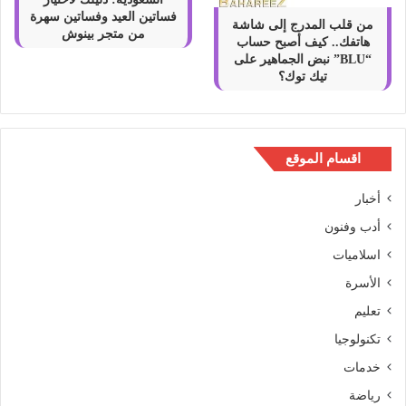
فساتين العيد وفساتين سهرة
من قلب المدرج إلى شاشة
من متجر بينوش
هاتفك.. كيف أصبح حساب
“BLU” نبض الجماهير على
تيك توك؟
اقسام الموقع
أخبار
أدب وفنون
اسلاميات
الأسرة
تعليم
تكنولوجيا
خدمات
رياضة