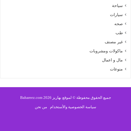
سياحة
سيارات
صحه
طب
غير مصنف
ماكولات ومشروبات
مال و اعمال
منوعات
جميع الحقوق محفوظة © لموقع بهاريز 2026 Bahareez.com
سياسة الخصوصية والأستخدام
من نحن
فيسبوك
تويتر
يوتيوب
انستقرام