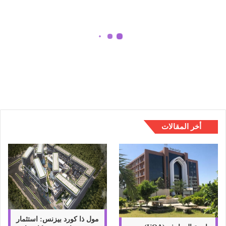
د
ي
و
ه
ا
اجدد فيديوهات مضحكه جدا جدا لن
ت
تستطيع التوقف عن الضحك 2022
م
ض
ح
ك
ه
ج
أخر المقالات
د
ا
ج
د
ا
ل
ن
ت
س
مول ذا كورد بيزنس: استثمار