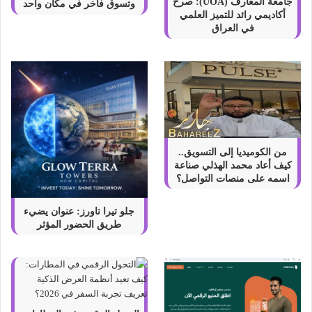
ت
جامعة المعارف (UOA): صرح
وتسوق فاخر في مكان واحد
أكاديمي رائد للتميز العلمي
ط
في العراق
ي
ع
ا
ل
ت
و
ق
ف
ع
من الكوميديا إلى التسويق..
ن
كيف أعاد محمد الهذلي صناعة
ا
اسمه على منصات التواصل؟
ل
ض
جلو تيرا تاورز: عنوان يضيء
ح
طريق الحضور المؤثر
ك
2
0
2
2