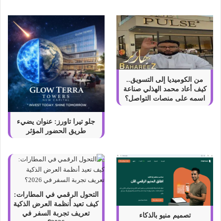
ل
ق
ش
ر
ك
ة
د
و
من الكوميديا إلى التسويق..
ن
كيف أعاد محمد الهذلي صناعة
ج
اسمه على منصات التواصل؟
ف
ي
جلو تيرا تاورز: عنوان يضيء
ن
طريق الحضور المؤثر
ج
م
و
ت
و
ر
التحول الرقمي في المطارات:
ف
كيف تعيد أنظمة العرض الذكية
ي
تعريف تجربة السفر في
تصميم منيو بالذكاء