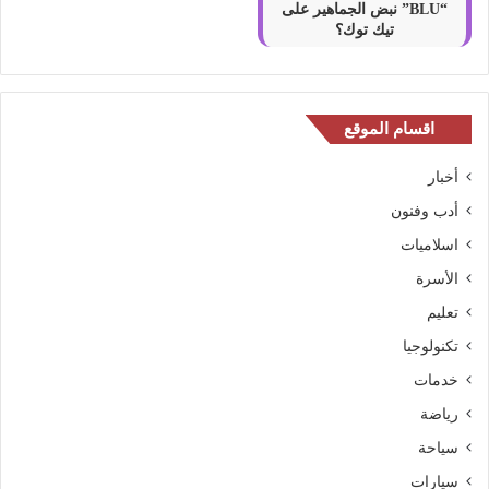
“BLU” نبض الجماهير على
و
تيك توك؟
أ
م
ر
ي
اقسام الموقع
ك
ا
أخبار
ا
أدب وفنون
ل
اسلاميات
ل
ا
الأسرة
ت
تعليم
ي
ن
تكنولوجيا
ي
خدمات
ة
رياضة
سياحة
سيارات