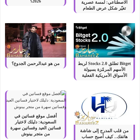
ق
2026؟
الاصطناعي: لمسة عصرية
م
تغيّر شكل عرض الطعام
ة
ر
و
ا
د
ا
ل
أ
Bitget تطلق Stocks 2.0 لربط
من هو عبدالرحمن الجدوع؟
ع
الأسهم المرمّزة بسيولة
م
الأسواق الأمريكية الفعلية
ا
ل
ب
ي
ن
ا
أفضل موقع فساتين في
ل
السعودية: دليلك لاختيار
ص
فساتين العيد وفساتين سهرة
من قلب المدرج إلى شاشة
ي
من متجر بينوش
هاتفك.. كيف أصبح حساب
ن