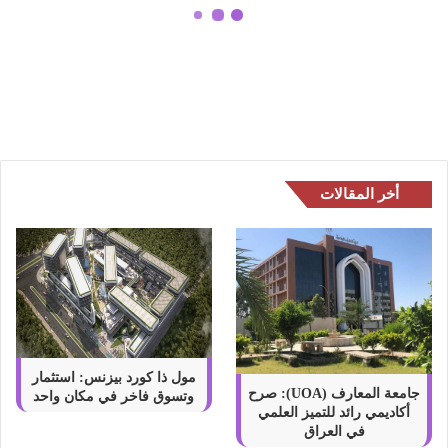
ب
تتألق شركة دونج فينج موتور في قمة
ا
رواد الأعمال بين الصين
د
وأمريكا اللاتينية
ر
ة
ا
ل
ح
ز
أخر المقالات
ا
م
و
ا
ل
ط
ر
ي
ق
مول ذا كورد بيزنس: استثمار
ت
جامعة المعارف (UOA): صرح
وتسوق فاخر في مكان واحد
أكاديمي رائد للتميز العلمي
ت
في العراق
أ