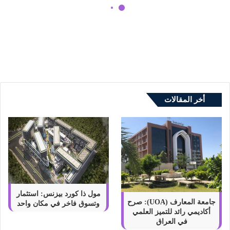
ع
ط
اسماء أفضل عطور نسائية فخمة
و
ومميزة وجذابة
ر
ن
س
ا
ئ
ي
أخر المقالات
ة
ف
خ
م
ة
و
م
م
ي
مول ذا كورد بيزنس: استثمار
ز
جامعة المعارف (UOA): صرح
وتسوق فاخر في مكان واحد
أكاديمي رائد للتميز العلمي
ة
في العراق
و