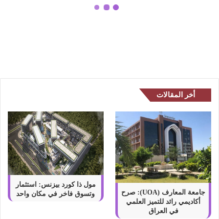
ع
ط
اشهر اسماء عطور رجالية فخمة
و
وفواحة غاية في الاناقة
ر
ر
ج
ا
ل
ي
أخر المقالات
ة
ف
خ
م
ة
و
ف
و
ا
مول ذا كورد بيزنس: استثمار
ح
جامعة المعارف (UOA): صرح
وتسوق فاخر في مكان واحد
أكاديمي رائد للتميز العلمي
ة
في العراق
غ