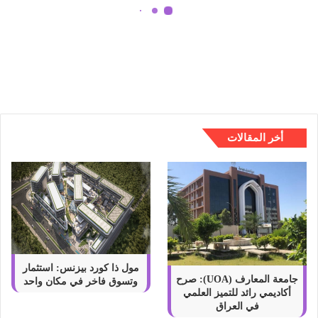
|
م
شراب الجزر | ما الغرض منه وكيفية
ا
صنعه وطريقة تناوله
ا
ل
غ
ر
ض
م
أخر المقالات
ن
ه
و
ك
ي
ف
ي
ة
ص
مول ذا كورد بيزنس: استثمار
ن
جامعة المعارف (UOA): صرح
وتسوق فاخر في مكان واحد
أكاديمي رائد للتميز العلمي
ع
في العراق
ه