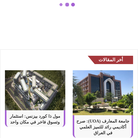
ع
و
القهوة السعودية: رحلة مثيرة في عالم
د
النكهة والتراث
ي
ة
:
ر
ح
ل
أخر المقالات
ة
م
ث
ي
ر
ة
ف
ي
ع
مول ذا كورد بيزنس: استثمار
ا
جامعة المعارف (UOA): صرح
وتسوق فاخر في مكان واحد
أكاديمي رائد للتميز العلمي
ل
في العراق
م