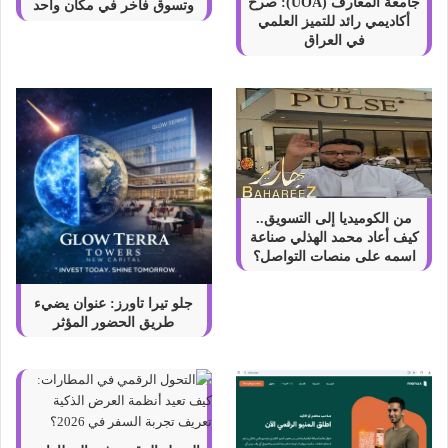
ا
جامعة المعارف (UOA): صرح
وتسوق فاخر في مكان واحد
أكاديمي رائد للتميز العلمي
ل
في العراق
ف
ض
ة
و
ز
ك
ا
ة
ا
من الكوميديا إلى التسويق..
ل
كيف أعاد محمد الهذلي صناعة
م
اسمه على منصات التواصل؟
ـ
ـ
جلو تيرا تاورز: عنوان يضيء
ا
طريق الحضور المؤثر
ل