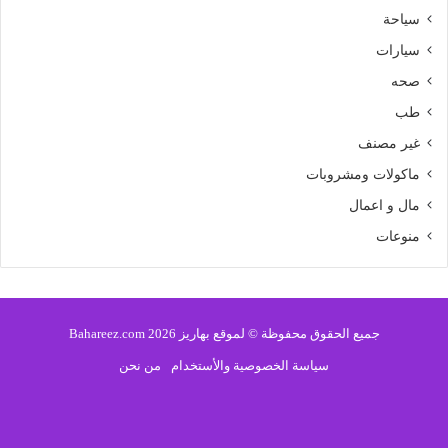
سياحة
سيارات
صحه
طب
غير مصنف
ماكولات ومشروبات
مال و اعمال
منوعات
جميع الحقوق محفوظة © لموقع بهاريز 2026 Bahareez.com
سياسة الخصوصية والأستخدام
من نحن
فيسبوك
تويتر
يوتيوب
انستقرام