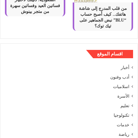
فساتين العيد وفساتين سهرة
من قلب المدرج إلى شاشة
من متجر بينوش
هاتفك.. كيف أصبح حساب
“BLU” نبض الجماهير على
تيك توك؟
اقسام الموقع
أخبار
أدب وفنون
اسلاميات
الأسرة
تعليم
تكنولوجيا
خدمات
رياضة