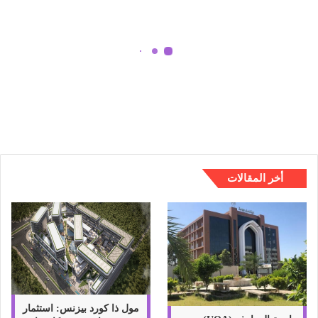
س
ا
ب
ا
ل
طريقة حساب الزكاة ؟ | زكاة الذهب و
ز
الفضة و زكاة المــال
ك
ا
ة
؟
|
ز
أخر المقالات
ك
ا
ة
ا
ل
ذ
ه
ب
و
مول ذا كورد بيزنس: استثمار