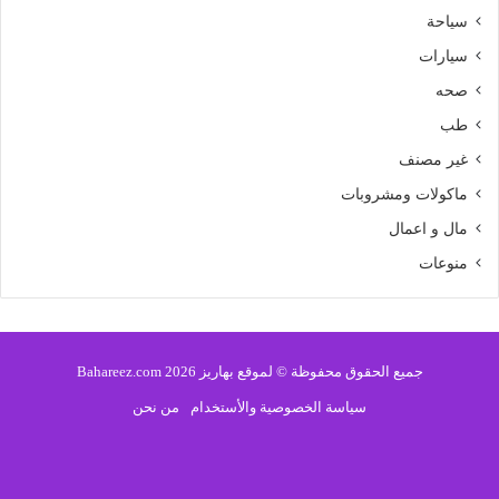
سياحة
سيارات
صحه
طب
غير مصنف
ماكولات ومشروبات
مال و اعمال
منوعات
جميع الحقوق محفوظة © لموقع بهاريز 2026 Bahareez.com
سياسة الخصوصية والأستخدام
من نحن
فيسبوك
تويتر
يوتيوب
انستقرام