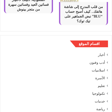
فساتين العيد وفساتين سهرة
من قلب المدرج إلى شاشة
من متجر بينوش
هاتفك.. كيف أصبح حساب
“BLU” نبض الجماهير على
تيك توك؟
اقسام الموقع
أخبار
أدب وفنون
اسلاميات
الأسرة
تعليم
تكنولوجيا
خدمات
رياضة