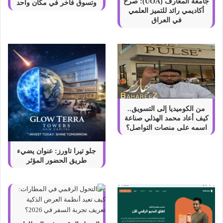
ل
جامعة المعارف (UOA): صرح
وتسوق فاخر في مكان واحد
أكاديمي رائد للتميز العلمي
ي
في العراق
ه
ا
ب
ا
ل
ت
ف
ص
ي
من الكوميديا إلى التسويق..
ل
كيف أعاد محمد الهذلي صناعة
اسمه على منصات التواصل؟
جلو تيرا تاورز: عنوان يضيء
طريق الحضور المؤثر