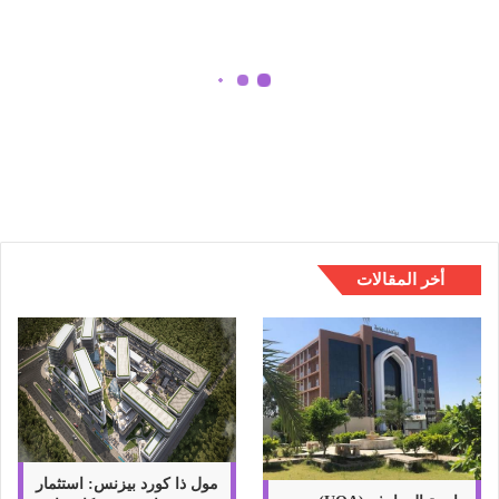
ب
ا
ع
و
ص
أهم 10 طباع وصفات برج القوس
ف
تعرف عليها بالتفصيل
ا
ت
ب
ر
ج
ا
أخر المقالات
ل
ق
و
س
ت
ع
ر
ف
ع
مول ذا كورد بيزنس: استثمار