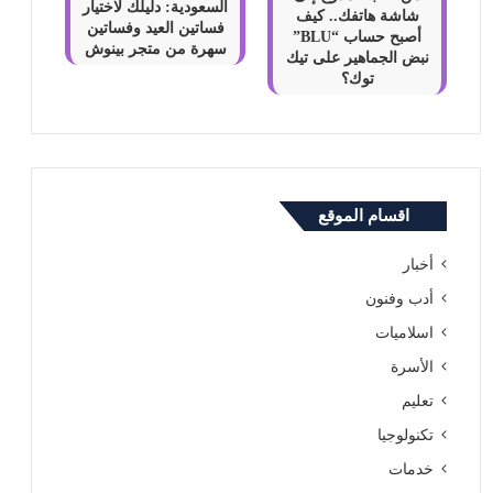
السعودية: دليلك لاختيار
شاشة هاتفك.. كيف
فساتين العيد وفساتين
أصبح حساب “BLU”
سهرة من متجر بينوش
نبض الجماهير على تيك
توك؟
اقسام الموقع
أخبار
أدب وفنون
اسلاميات
الأسرة
تعليم
تكنولوجيا
خدمات