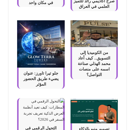
صرح أكاديمي رائد للتميز
في مكان واحد
العلمي في العراق
من الكوميديا إلى
التسويق.. كيف أعاد
محمد الهذلي صناعة
اسمه على منصات
جلو تيرا تاورز: عنوان
التواصل؟
يضيء طريق الحضور
المؤثر
التحول الرقمي في
تصميم منيو بالذكاء