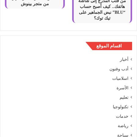
من قلب المدرج إلى شاشة
من متجر بينوش
هاتفك.. كيف أصبح حساب
“BLU” نبض الجماهير على
تيك توك؟
اقسام الموقع
أخبار
أدب وفنون
اسلاميات
الأسرة
تعليم
تكنولوجيا
خدمات
رياضة
سياحة