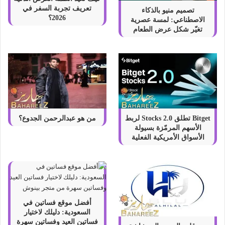
تعريف تجربة السفر في
تصميم منيو بالذكاء
2026؟
الاصطناعي: لمسة عصرية
تغيّر شكل عرض الطعام
Bitget تطلق Stocks 2.0 لربط
من هو عبدالرحمن الجدوع؟
الأسهم المرمّزة بسيولة
الأسواق الأمريكية الفعلية
أفضل موقع فساتين في
السعودية: دليلك لاختيار
فساتين العيد وفساتين سهرة