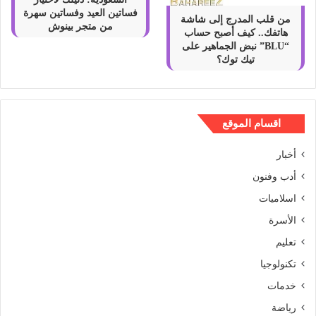
فساتين العيد وفساتين سهرة
من قلب المدرج إلى شاشة
من متجر بينوش
هاتفك.. كيف أصبح حساب
“BLU” نبض الجماهير على
تيك توك؟
اقسام الموقع
أخبار
أدب وفنون
اسلاميات
الأسرة
تعليم
تكنولوجيا
خدمات
رياضة