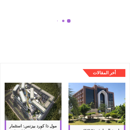
ن
ص
ي
ح
ة
أفضل 12 نصيحة كيفية الحصول على
ك
المزيد من المتابعين على Instagram
ي
ف
ي
ة
ا
ل
أخر المقالات
ح
ص
و
ل
ع
ل
ى
ا
ل
مول ذا كورد بيزنس: استثمار