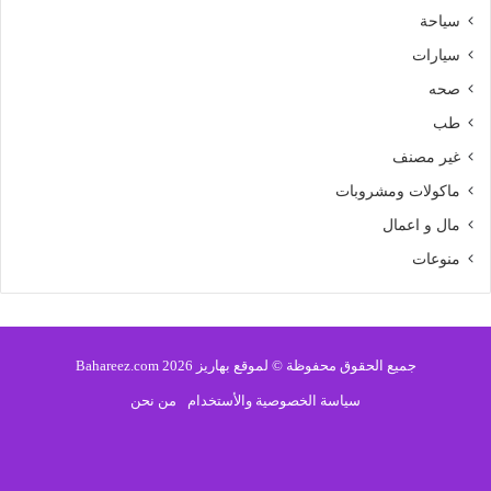
سياحة
سيارات
صحه
طب
غير مصنف
ماكولات ومشروبات
مال و اعمال
منوعات
جميع الحقوق محفوظة © لموقع بهاريز 2026 Bahareez.com
سياسة الخصوصية والأستخدام
من نحن
فيسبوك
تويتر
يوتيوب
انستقرام