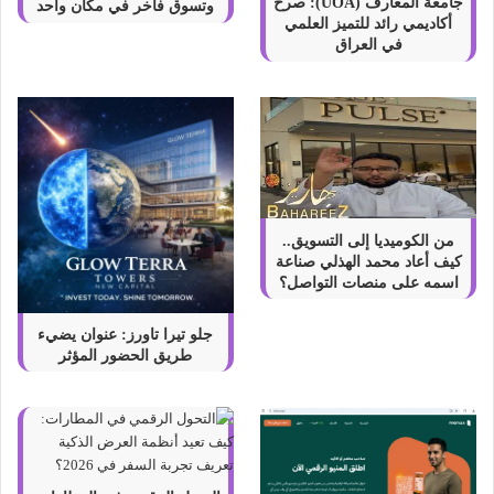
م
جامعة المعارف (UOA): صرح
وتسوق فاخر في مكان واحد
أكاديمي رائد للتميز العلمي
ز
في العراق
ي
د
م
ن
ا
ل
م
ت
ا
من الكوميديا إلى التسويق..
ب
كيف أعاد محمد الهذلي صناعة
ع
اسمه على منصات التواصل؟
ي
ن
جلو تيرا تاورز: عنوان يضيء
ع
طريق الحضور المؤثر
ل
ى
I
n
s
t