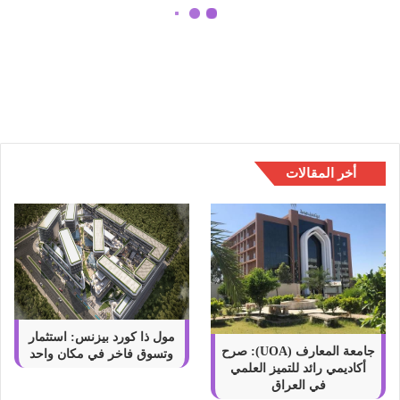
ك
ا
انواع الشركات في السعودية: دليل
ت
شامل
ف
ي
ا
ل
س
ع
أخر المقالات
و
د
ي
ة
:
د
ل
ي
ل
مول ذا كورد بيزنس: استثمار
ش
جامعة المعارف (UOA): صرح
وتسوق فاخر في مكان واحد
أكاديمي رائد للتميز العلمي
ا
في العراق
م