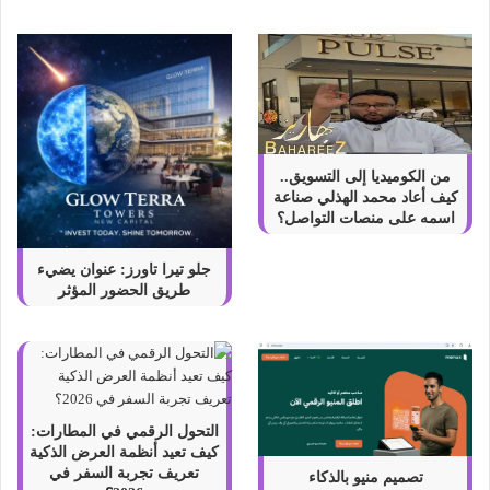
–
ا
ر
ت
قِ
م
ه
ن
من الكوميديا إلى التسويق..
يً
كيف أعاد محمد الهذلي صناعة
ا
اسمه على منصات التواصل؟
ا
ل
جلو تيرا تاورز: عنوان يضيء
آ
طريق الحضور المؤثر
ن
!
التحول الرقمي في المطارات:
كيف تعيد أنظمة العرض الذكية
تعريف تجربة السفر في
تصميم منيو بالذكاء