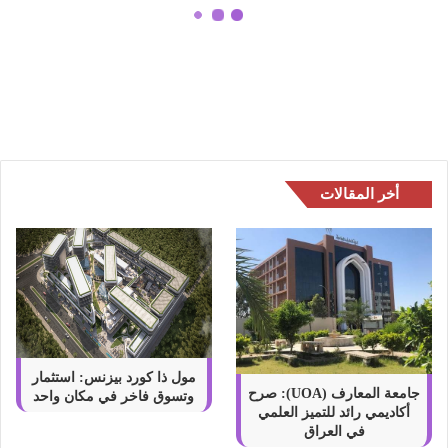
ط
ا
شهادات بريطانية مهنية من
ن
هارتسفورد – ارتقِ مهنيًا الآن!
ي
ة
م
ه
ن
ي
أخر المقالات
ة
م
ن
ه
ا
ر
ت
س
ف
مول ذا كورد بيزنس: استثمار
و
جامعة المعارف (UOA): صرح
وتسوق فاخر في مكان واحد
أكاديمي رائد للتميز العلمي
ر
في العراق
د