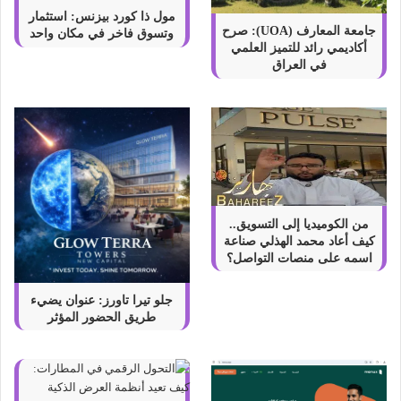
ا
مول ذا كورد بيزنس: استثمار
ل
جامعة المعارف (UOA): صرح
وتسوق فاخر في مكان واحد
ح
أكاديمي رائد للتميز العلمي
ص
في العراق
و
ل
ع
ل
ي
ه
ا
من الكوميديا إلى التسويق..
كيف أعاد محمد الهذلي صناعة
اسمه على منصات التواصل؟
جلو تيرا تاورز: عنوان يضيء
طريق الحضور المؤثر