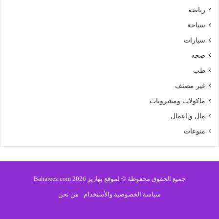
رياضة
سياحة
سيارات
صحه
طب
غير مصنف
ماكولات ومشروبات
مال و اعمال
منوعات
جميع الحقوق محفوظة © لموقع بهاريز 2026 Bahareez.com
سياسة الخصوصية والأستخدام
من نحن
فيسبوك
تويتر
يوتيوب
انستقرام