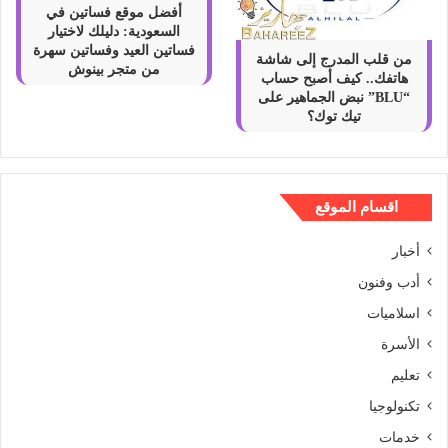
أفضل موقع فساتين في
السعودية: دليلك لاختيار
فساتين العيد وفساتين سهرة
من قلب المدرج إلى شاشة
من متجر بينوش
هاتفك.. كيف أصبح حساب
“BLU” نبض الجماهير على
تيك توك؟
اقسام الموقع
أخبار
أدب وفنون
اسلاميات
الأسرة
تعليم
تكنولوجيا
خدمات