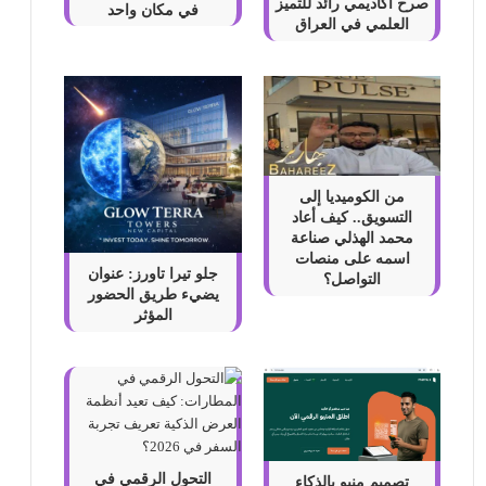
صرح أكاديمي رائد للتميز
في مكان واحد
العلمي في العراق
من الكوميديا إلى
التسويق.. كيف أعاد
محمد الهذلي صناعة
اسمه على منصات
جلو تيرا تاورز: عنوان
التواصل؟
يضيء طريق الحضور
المؤثر
التحول الرقمي في
تصميم منيو بالذكاء