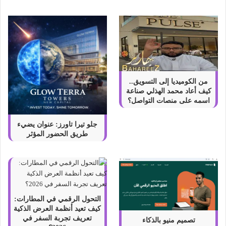
ن
ر
ج
س
ي
ة
و
أ
من الكوميديا إلى التسويق..
ه
كيف أعاد محمد الهذلي صناعة
م
اسمه على منصات التواصل؟
ص
ف
جلو تيرا تاورز: عنوان يضيء
ا
طريق الحضور المؤثر
ت
ه
ا
التحول الرقمي في المطارات:
كيف تعيد أنظمة العرض الذكية
تعريف تجربة السفر في
تصميم منيو بالذكاء