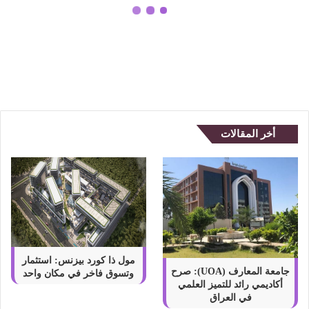
ة
ن
ما معنى كلمة نرجسي ؟ وما هي
ر
الشخصية النرجسية وأهم صفاتها
ج
س
ي
؟
و
م
أخر المقالات
ا
ه
ي
ا
ل
ش
خ
ص
ي
مول ذا كورد بيزنس: استثمار
ة
جامعة المعارف (UOA): صرح
وتسوق فاخر في مكان واحد
أكاديمي رائد للتميز العلمي
ا
في العراق
ل